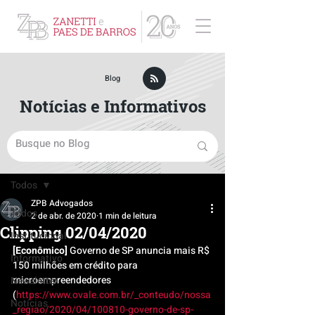
ZPB Advogados - Especialista em Direito Empresarial
Blog
Notícias e Informativos
Post
Todos
ZPB Advogados
Todos
2 de abr. de 2020
1 min de leitura
Clipping 02/04/2020
Institucional
[Econômico]
 Governo de SP anuncia mais R$ 
Informativo
150 milhões em crédito para 
microempreendedores 
Newsletter
(
https://www.ovale.com.br/_conteudo/nossa
Notícias
_regiao/2020/04/100810-governo-de-sp-