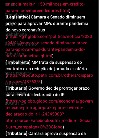
anuncia-mais-r–150-milhoes-em-credito-
Mídia
para-microempreendedores.html
)
Compliance
[Legislativo]
 Câmara e Senado diminuem 
prazo para aprovar MPs durante pandemia 
Civil
do novo coronavírus 
Trabalhista
(
https://g1.globo.com/politica/noticia/2020
/04/01/camara-e-senado-diminuem-prazo-
Reconhecimento
para-aprovar-mps-durante-pandemia-do-
Tributário
novo-coronavirus.ghtml
)
[Trabalhista]
 MP trata da suspensão do 
Pós-evento
contrato e da redução de jornada e salário 
TRANSPORTE
(
https://produto.patri.com.br/others/disparo
/preview/48763/5
)
LOGISTICA
[Tributário]
 Governo decide prorrogar prazo 
TRANSPORTE
para envio de declaração do IR 
(
https://oglobo.globo.com/economia/govern
LOGISTICA
o-decide-prorrogar-prazo-para-envio-de-
declaracao-do-ir-1-24345008?
utm_source=Facebook&utm_medium=Social
&utm_campaign=O%20Globo
)
[Tributário]
 Câmara aprova suspensão da 