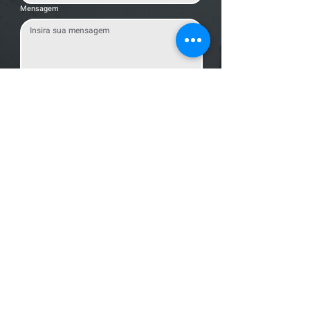
Mensagem
Enviar Mensagem
Localização
R. dos Bandeirantes, 707 - Cambuí
Campinas - SP,
13024-011
Telefones
+55 (19) 3252 6029
/