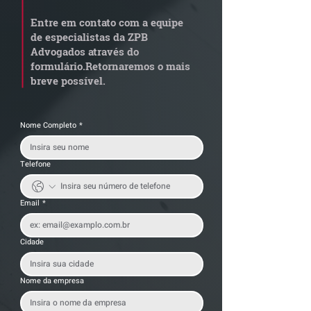
aposentadoria especial
em leilão respo
Entre em contato com a equipe
por penosidade e acende
dívida condomi
de especialistas da ZPB
alerta para
anterior?
Advogados através do
transportadoras
formulário.
Retornaremos o mais
breve possível.
Nome Completo
*
Telefone
Email
*
Cidade
Nome da empresa