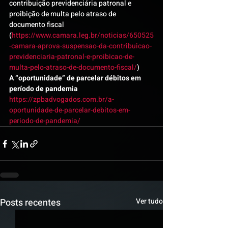
contribuição previdenciária patronal e 
proibição de multa pelo atraso de 
documento fiscal 
(
https://www.camara.leg.br/noticias/650525
-camara-aprova-suspensao-da-contribuicao-
previdenciaria-patronal-e-proibicao-de-
multa-pelo-atraso-de-documento-fiscal/
)
A “oportunidade” de parcelar débitos em 
período de pandemia
https://zpbadvogados.com.br/a-
oportunidade-de-parcelar-debitos-em-
periodo-de-pandemia/
Posts recentes
Ver tudo