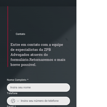
Cadastre seu e-mail e receba a
newsletter e informativos do ZPB
Advogados.
Contato
Radar Reforma
ConJur destaca
Tributária - Cronograma
obtida pelo ZPB
Entre em contato com a equipe
de documentos fiscais
Imunidade de I
de especialistas da ZPB
exige revisão
integralização 
Advogados através do
operacional pelas
social não é
formulário.
Retornaremos o mais
empresas
condicionada à 
breve possível.
da empresa
Nome Completo
*
Telefone
Email
*