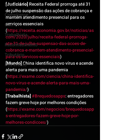
[Judiciário]
 Receita Federal prorroga até 31 
Mídia
de julho suspensão das ações de cobrança e 
Compliance
mantém atendimento presencial para os 
serviços essenciais 
Civil
(
https://receita.economia.gov.br/noticias/as
Trabalhista
com/2020/julho/receita-federal-prorroga-
ate-31-de-julho-suspensao-das-acoes-de-
Reconhecimento
cobranca-e-mantem-atendimento-presencial-
Tributário
para-os-servicos-essenciais
)
[Mundo]
 China identifica novo vírus e acende 
Pós-evento
alerta para mais uma pandemia 
(
https://exame.com/ciencia/china-identifica-
novo-virus-e-acende-alerta-para-mais-uma-
pandemia/
)
[Trabalhista]
#Brequedosapps
: entregadores 
fazem greve hoje por melhores condições 
(
https://exame.com/negocios/brequedosapp
s-entregadores-fazem-greve-hoje-por-
melhores-condicoes/
)