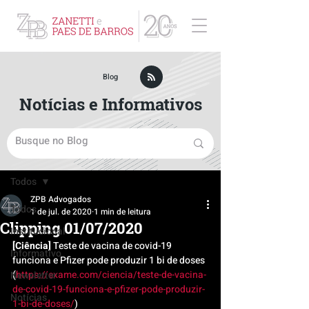
ZPB Advogados - Especialista em Direito Empresarial
Blog
Notícias e Informativos
Post
Todos
ZPB Advogados
Todos
1 de jul. de 2020
1 min de leitura
Clipping 01/07/2020
Institucional
[Ciência]
 Teste de vacina de covid-19 
Informativo
funciona e Pfizer pode produzir 1 bi de doses 
(
https://exame.com/ciencia/teste-de-vacina-
Newsletter
de-covid-19-funciona-e-pfizer-pode-produzir-
Notícias
1-bi-de-doses/
)