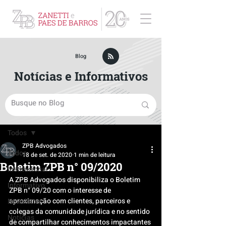
ZPB Advogados - Especialista em Direito Empresarial
Blog
Notícias e Informativos
Post
Todos
ZPB Advogados
Todos
18 de set. de 2020
1 min de leitura
Boletim ZPB n° 09/2020
Institucional
A ZPB Advogados disponibiliza o Boletim 
Informativo
ZPB n° 09/20 com o interesse de 
aproximação com clientes, parceiros e 
Newsletter
colegas da comunidade jurídica e no sentido 
Notícias
de compartilhar conhecimentos impactantes 