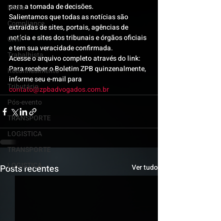
para a tomada de decisões.
Mídia
Salientamos que todas as notícias são 
Compliance
extraídas de sites, portais, agências de 
notícia e sites dos tribunais e órgãos oficiais 
Civil
e tem sua veracidade confirmada.
Trabalhista
Acesse o arquivo completo através do link: 
Para receber o Boletim ZPB quinzenalmente, 
Reconhecimento
informe seu e-mail para 
Tributário
contato@zpbadvogados.com.br
Pós-evento
TRANSPORTE
LOGISTICA
TRANSPORTE
LOGISTICA
Posts recentes
Ver tudo