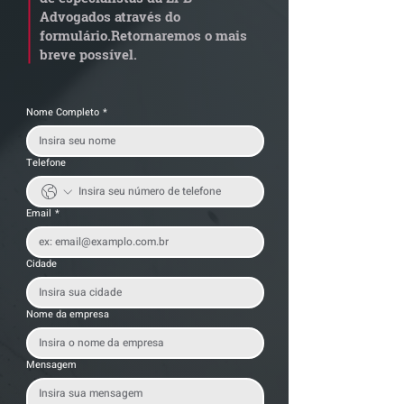
alerta para
anterior?
Advogados através do
transportadoras
formulário.
Retornaremos o mais
breve possível.
Nome Completo
*
Telefone
Email
*
Cidade
Nome da empresa
Mensagem