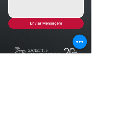
Enviar Mensagem
Localização
R. dos Bandeirantes, 707 - Cambuí
Campinas - SP,
13024-011
Telefones
+55 (19) 3252 6029
/
+55 (19) 99189 8421
Trabalhe conosco