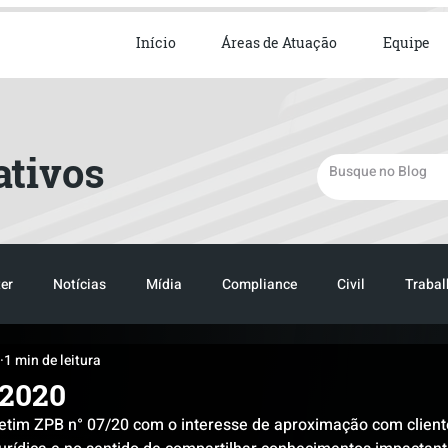
ista em Direito Empresarial
Início
Áreas de Atuação
Equipe
ativos
er
Notícias
Mídia
Compliance
Civil
Trabal
1 min de leitura
TRANSPORTE
LOGISTICA
/2020
etim ZPB n° 07/20 com o interesse de aproximação com cliente