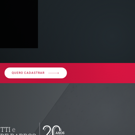
QUERO CADASTRAR
ributária -
documentos
isão
as empresas