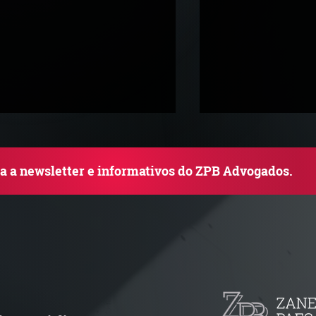
ba a newsletter e informativos do ZPB Advogados.
uem arremata imóvel em
Radar Reforma T
ilão responde por dívida
Cronograma de 
ondominial anterior?
fiscais exige rev
operacional pel