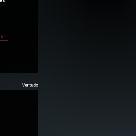
es 
.br
Ver tudo