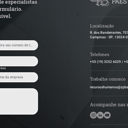
e especialistas
rmulário.
ível.
Localização
R. dos Bandeirantes, 70
Campinas - SP, 13024-
Telefones
+55 (19) 3252 6029
/
+5
resa
Trabalhe conosco
​recursoshumanos@zpb
Acompanhe nas 