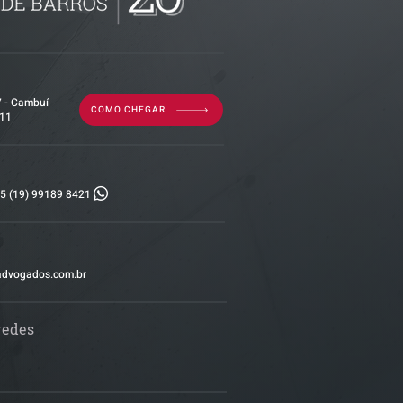
7 - Cambuí
COMO CHEGAR
011
5 (19) 99189 8421
advogados.com.br
redes