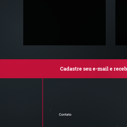
Cadastre seu e-mail e rece
Comunicado Importante |
Q
Alerta de Tentativa de
le
Contato
Fraude
c