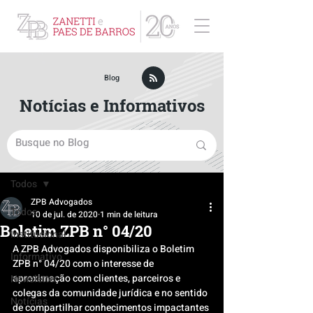
ZPB Advogados - Especialista em Direito Empresarial
Blog
Notícias e Informativos
Post
Todos
ZPB Advogados
Todos
10 de jul. de 2020
1 min de leitura
Boletim ZPB n° 04/20
Institucional
A ZPB Advogados disponibiliza o Boletim 
Informativo
ZPB n° 04/20 com o interesse de 
aproximação com clientes, parceiros e 
Newsletter
colegas da comunidade jurídica e no sentido 
Notícias
de compartilhar conhecimentos impactantes 