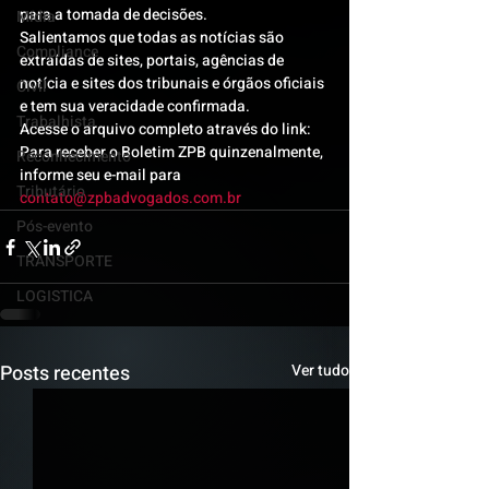
para a tomada de decisões.
Mídia
Salientamos que todas as notícias são 
Compliance
extraídas de sites, portais, agências de 
notícia e sites dos tribunais e órgãos oficiais 
Civil
e tem sua veracidade confirmada.
Trabalhista
Acesse o arquivo completo através do link:
Para receber o Boletim ZPB quinzenalmente, 
Reconhecimento
informe seu e-mail para 
Tributário
contato@zpbadvogados.com.br
Pós-evento
TRANSPORTE
LOGISTICA
Posts recentes
Ver tudo