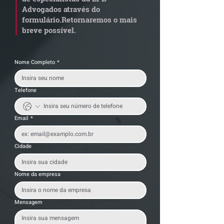
anterior?
exige revisão
Advogados através do
operacional pel
formulário.
Retornaremos o mais
empresas
breve possível.
Nome Completo
*
Telefone
Email
*
Cidade
Nome da empresa
Mensagem