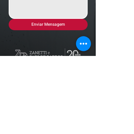
Enviar Mensagem
Localização
R. dos Bandeirantes, 707 - Cambuí
Campinas - SP,
13024-011
Telefones
+55 (19) 3252 6029
/
+55 (19) 99189 8421
Trabalhe conosco