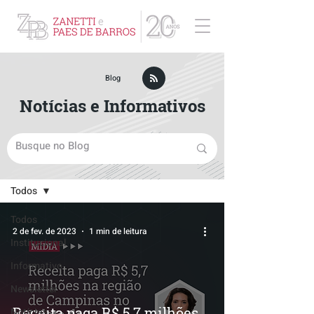
ZPB Advogados - Especialista em Direito Empresarial
Blog
Notícias e Informativos
Blog
Todos
Todos
2 de fev. de 2023
1 min de leitura
Institucional
Informativo
Newsletter
Receita paga R$ 5,7 milhões
Notícias