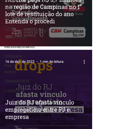
na região de Campinas no 1°
Mídia
lote de restituição do ano
Compliance
Entenda o procedi
Civil
Trabalhista
Reconhecimento
Tributário
16 de dez. de 2022
1 min de leitura
Pós-
evento
TRANSPORTE
LOGISTICA
Juiz do RJ afasta vínculo
empregatício entre PJ e
empresa