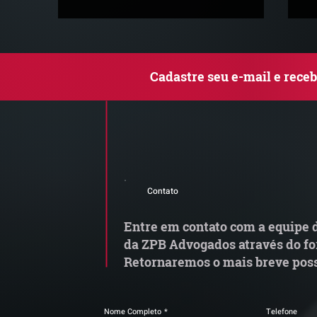
Cadastre seu e-mail e rece
Grupo de Estudos ZPB | A
G
reforma tributária e os
E
Contato
modelos de vinculação no
Re
mercado jurídico
6.
Entre em contato com a equipe d
R
da ZPB Advogados através do fo
Lo
Retornaremos o mais breve poss
Nome Completo
*
Telefone