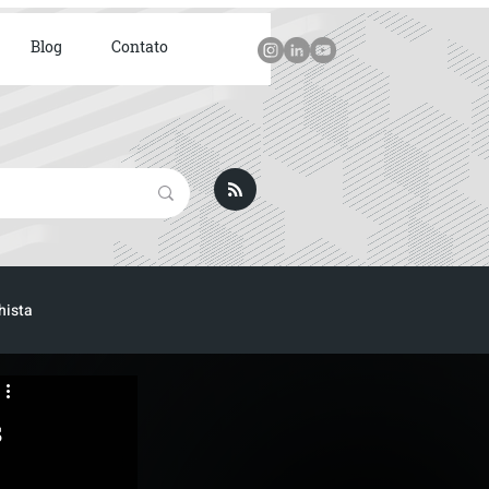
Blog
Contato
hista
ICA
s