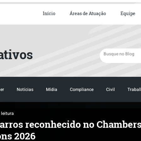
ista em Direito Empresarial
Início
Áreas de Atuação
Equipe
ativos
er
Notícias
Mídia
Compliance
Civil
Trabal
 leitura
TRANSPORTE
LOGISTICA
TRANSPORTE
LOGIST
 Barros reconhecido no Chamber
ons 2026