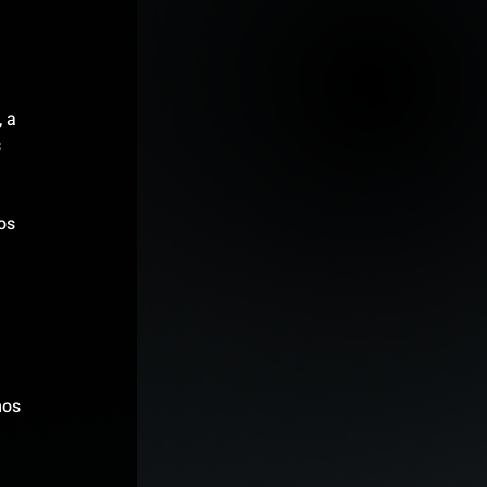
 
 a 
 
os 
mos 