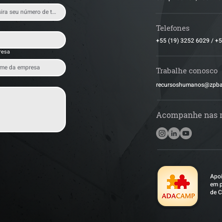
Telefones
+55 (19) 3252 6029
/
+5
resa
Trabalhe conosco
​recursoshumanos@zpb
Acompanhe nas 
Apoi
em p
de C