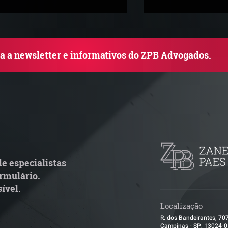
ba a newsletter e informativos do ZPB Advogados.
20 anos de ZPB
rupo de Estudos ZPB |
ndurecimento da ANTT:
soluções nº 6.077 e nº
078/2026 Atualizações -
e especialistas
elevantes para o Setor
rmulário.
gístico
ível.
Localização
R. dos Bandeirantes, 70
Campinas - SP, 13024-