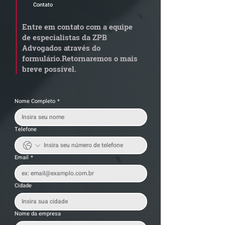
Contato
STJ admite
Quem arremata
aposentadoria especial
em leilão respo
Entre em contato com a equipe
por penosidade e acende
dívida condomi
de especialistas da ZPB
alerta para
anterior?
Advogados através do
transportadoras
formulário.
Retornaremos o mais
breve possível.
Nome Completo
*
Telefone
Email
*
Cidade
Nome da empresa