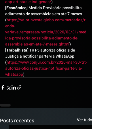
app-artistas-e-indigenas/
)
[Econômico] 
Medida Provisória possibilita 
adiamento de assembleias em até 7 meses 
(
https://valorinveste.globo.com/mercados/r
enda-
variavel/empresas/noticia/2020/03/31/med
ida-provisoria-possibilita-adiamento-de-
assembleias-em-ate-7-meses.ghtml
)
[Trabalhista]
 TRT-5 autoriza oficiais de 
Justiça a notificar parte via WhatsApp 
(
https://www.conjur.com.br/2020-mar-30/trt-
autoriza-oficias-justica-notificar-parte-via-
whatsapp
)
Posts recentes
Ver tudo