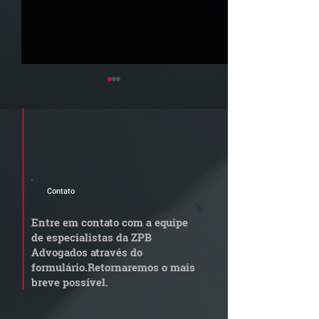
Cadastre seu e-mail e receba a
newsletter e informativos do ZPB
Advogados.
Contato
STJ admite
Quem arremata
aposentadoria especial
em leilão respo
Entre em contato com a equipe
por penosidade e acende
dívida condomi
de especialistas da ZPB
alerta para
anterior?
Advogados através do
transportadoras
formulário.
Retornaremos o mais
breve possível.