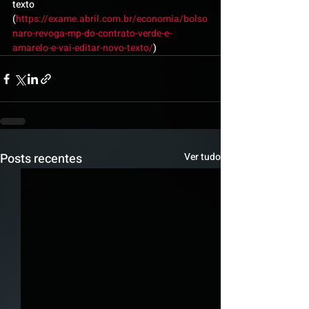
texto 
(
https://exame.abril.com.br/economia/bolso
naro-revoga-mp-do-contrato-verde-e-
amarelo-e-vai-editar-novo-texto/
)
Posts recentes
Ver tudo