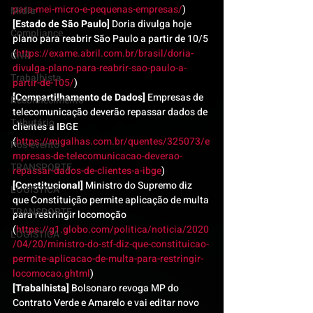
para-mei-micro-e-pequenas-empresas/
)
Mídia
[Estado de São Paulo]
 Doria divulga hoje 
Compliance
plano para reabrir São Paulo a partir de 10/5 
(
https://exame.abril.com.br/brasil/doria-
Civil
divulga-plano-para-reabrir-sao-paulo-a-
Trabalhista
partir-de-105/
)
[Compartilhamento de Dados]
 Empresas de 
Reconhecimento
telecomunicação deverão repassar dados de 
Tributário
clientes a IBGE 
(
https://migalhas.com.br/quentes/325073/e
Pós-evento
mpresas-de-telecomunicacao-deverao-
TRANSPORTE
repassar-dados-de-clientes-a-ibge
)
[Constitucional]
 Ministro do Supremo diz 
LOGISTICA
que Constituição permite aplicação de multa 
TRANSPORTE
para restringir locomoção 
(
https://g1.globo.com/politica/noticia/2020
LOGISTICA
/04/20/ministro-do-stf-diz-que-constituicao-
permite-aplicacao-de-multa-para-restringir-
locomocao.ghtml
)
[Trabalhista]
 Bolsonaro revoga MP do 
Contrato Verde e Amarelo e vai editar novo 