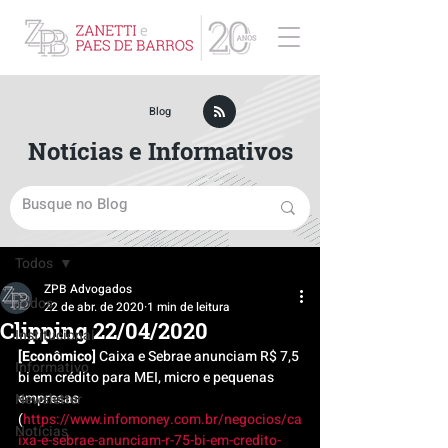
ZPB Advogados - Especialista em Direito Empresarial
Blog
Notícias e Informativos
Post
Todos
ZPB Advogados
Todos
22 de abr. de 2020
1 min de leitura
Clipping 22/04/2020
Institucional
[Econômico]
 Caixa e Sebrae anunciam R$ 7,5 
Informativo
bi em crédito para MEI, micro e pequenas 
empresas 
Newsletter
(
https://www.infomoney.com.br/negocios/ca
Notícias
ixa-e-sebrae-anunciam-r-75-bi-em-credito-