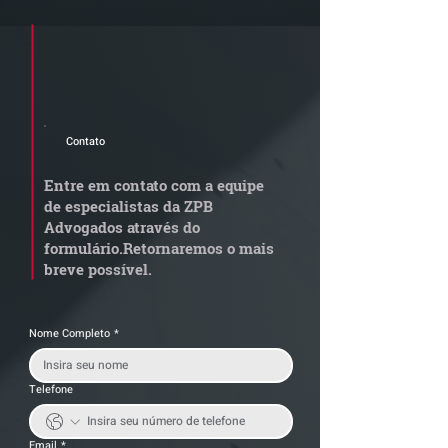
Cadastre seu e-mail e receba a
newsletter e informativos do ZPB
Advogados.
Contato
Zanetti e Paes de Barros
Grupo de Estud
reconhecido no
Endurecimento
Entre em contato com a equipe
Chambers and Partners
ANTT: Resoluçõ
de especialistas da ZPB
Regions 2026
6.077 e nº 6.07
Advogados através do
Atualizações -
formulário.
Retornaremos o mais
Relevantes para
breve possível.
Logístico
Nome Completo
*
Telefone
Email
*