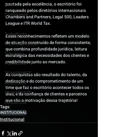
pautada pela excelência, o escritório foi 
Mídia
ranqueado pelos diretórios internacionais 
Compliance
Chambers and Partners, Legal 500, Leaders 
League e ITR World Tax. 
Civil
Trabalhista
Esses reconhecimentos refletem um modelo 
de atuação construído de forma consistente, 
Reconhecimento
que combina profundidade jurídica, leitura 
Tributário
estratégica das necessidades dos clientes e 
credibilidade junto ao mercado.
Pós-evento
TRANSPORTE
As conquistas são resultado do talento, da 
dedicação e do comprometimento de um 
LOGISTICA
time que faz o escritório acontecer todos os 
TRANSPORTE
dias, e da confiança de clientes e parceiros 
que são a motivação dessa trajetória! 
LOGISTICA
Tags:
INSTITUCIONAL
Institucional