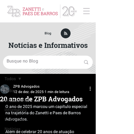
ZPB Advogados - Especialista em Direito Empresarial
Blog
Notícias e Informativos
Post
Todos
ZPB Advogados
Todos
12 de dez. de 2025
1 min de leitura
20 anos de ZPB Advogados
Institucional
O ano de 2025 marcou um capítulo especial 
Informativo
na trajetória do Zanetti e Paes de Barros 
Advogados. 
Newsletter
Notícias
Além de celebrar 20 anos de atuação 