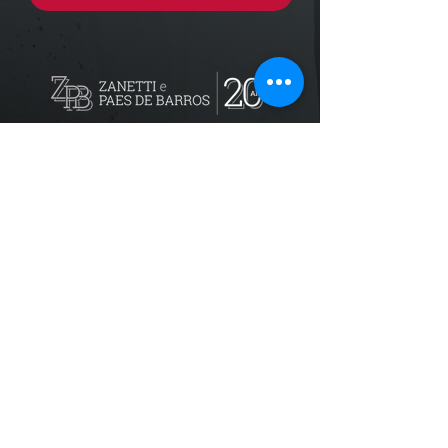
Localização
R. dos Bandeirantes, 707 - Cambuí
Campinas - SP,
13024-011
Telefones
+55 (19) 3252 6029
/
+55 (19) 99189 8421
Trabalhe conosco
recursoshumanos@zpbadvogados.com.b
r