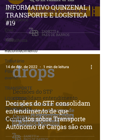
INFORMATIVO QUINZENAL |
Mídia
TRANSPORTE E LOGÍSTICA
Compliance
#19
Civil
Trabalhista
Reconhecimento
Tributário
14 de dez. de 2022
1 min de leitura
Pós-
evento
TRANSPORTE
LOGISTICA
Decisões do STF consolidam
TRANSPORTE
entendimento de que
Contratos sobre Transporte
LOGISTICA
Autônomo de Cargas são com