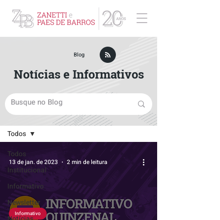
ZPB Advogados - Especialista em Direito Empresarial
Blog
Notícias e Informativos
Blog
Todos
Todos
13 de jan. de 2023
2 min de leitura
Institucional
Informativo
Newsletter
Informativo
Notícias