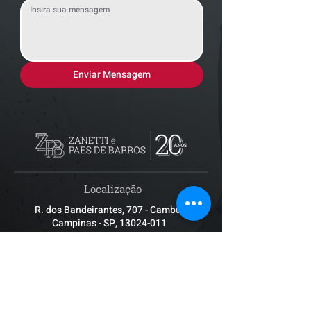
Enviar Mensagem
Localização
R. dos Bandeirantes, 707 - Cambuí
Campinas - SP,
13024-011
Telefones
+55 (19) 3252 6029
/
+55 (19) 99189 8421