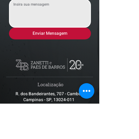
Enviar Mensagem
Localização
R. dos Bandeirantes, 707 - Cambuí
Campinas - SP,
13024-011
Telefones
+55 (19) 3252 6029
/
+55 (19) 99189 8421