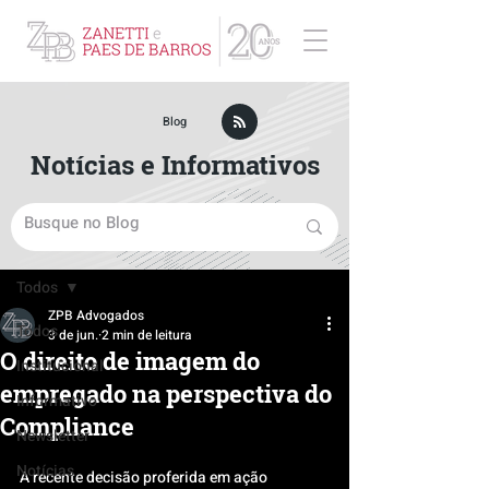
ZPB Advogados - Especialista em Direito Empresarial
Blog
Notícias e Informativos
Post
Todos
ZPB Advogados
Todos
3 de jun.
2 min de leitura
O direito de imagem do
Institucional
empregado na perspectiva do
Informativo
Compliance
Newsletter
Notícias
A recente decisão proferida em ação 