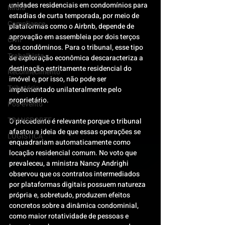
unidades residenciais em condomínios para 
Mídia
estadias de curta temporada, por meio de 
Compliance
plataformas como o Airbnb, depende de 
aprovação em assembleia por dois terços 
Civil
dos condôminos. Para o tribunal, esse tipo 
Trabalhista
de exploração econômica descaracteriza a 
destinação estritamente residencial do 
Reconhecimento
imóvel e, por isso, não pode ser 
Tributário
implementado unilateralmente pelo 
proprietário.
Pós-evento
TRANSPORTE
O precedente é relevante porque o tribunal 
afastou a ideia de que essas operações se 
LOGISTICA
enquadrariam automaticamente como 
locação residencial comum. No voto que 
prevaleceu, a ministra Nancy Andrighi 
observou que os contratos intermediados 
por plataformas digitais possuem natureza 
própria e, sobretudo, produzem efeitos 
concretos sobre a dinâmica condominial, 
como maior rotatividade de pessoas e 