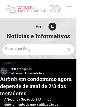
ZPB Advogados - Especialista em Direito Empresarial
Blog
Notícias e Informativos
Post
Todos
ZPB Advogados
Todos
14 de mai.
1 min de leitura
Airbnb em condomínio agora
Institucional
depende de aval de 2/3 dos
Informativo
moradores
Newsletter
A Segunda Seção do STJ firmou 
Notícias
entendimento de que a utilização de 