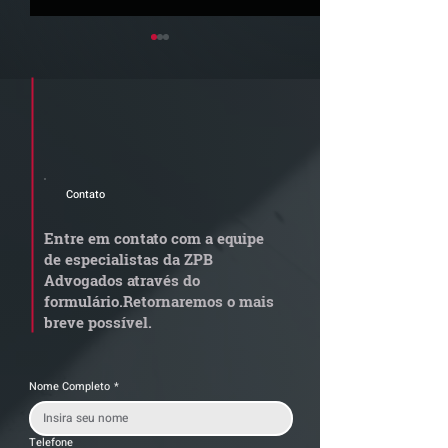
Cadastre seu e-mail e receba a
newsletter e informativos do ZPB
Advogados.
Contato
Grupo de Estudos ZPB -
STF libera proc
Marco Legal dos Seguros
sobre pejotizaç
Entre em contato com a equipe
muda gestão de
de especialistas da ZPB
trabalhistas
Advogados através do
formulário.
Retornaremos o mais
breve possível.
Nome Completo
*
Telefone