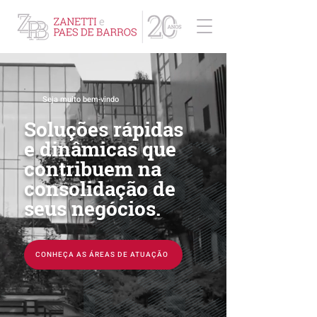
ZPB Advogados - Especialista em Direito Empresarial
Seja muito bem-vindo
Soluções rápidas
e dinâmicas que
contribuem na
consolidação de
seus negócios.
CONHEÇA AS ÁREAS DE ATUAÇÃO