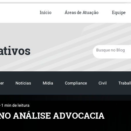
ista em Direito Empresarial
Início
Áreas de Atuação
Equipe
ativos
er
Notícias
Mídia
Compliance
Civil
Trabal
1 min de leitura
TRANSPORTE
LOGISTICA
TRANSPORTE
LOGIST
NO ANÁLISE ADVOCACIA