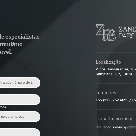
netti e Paes de Barros
Grupo de Estudo
econhecido no Chambers
Endurecimento 
nd Partners Regions 2026
Resoluções nº 6.
6.078/2026 Atual
e especialistas
Relevantes para 
rmulário.
Logístico
ível.
Localização
R. dos Bandeirantes, 70
Campinas - SP, 13024-
Telefones
+55 (19) 3252 6029
/
+5
resa
Trabalhe conosco
​recursoshumanos@zpb