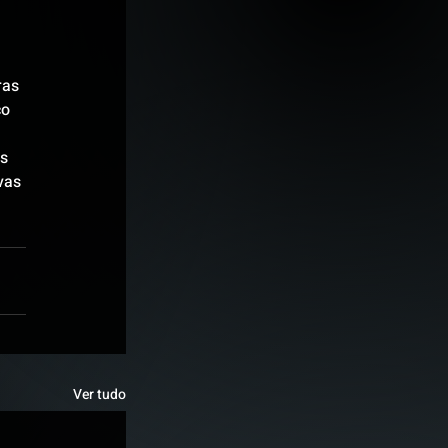
 
ras 
o 
s 
vas 
Ver tudo