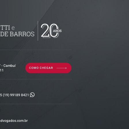
s ZPB |
da ANTT:
077 e nº
izações -
o Setor
7 - Cambuí
COMO CHEGAR
011
5 (19) 99189 8421
advogados.com.br