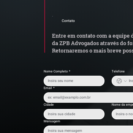
Grupo de Estudos ZPB | A
Za
reforma tributária e os
r
Contato
modelos de vinculação no
a
mercado jurídico
Entre em contato com a equipe d
da ZPB Advogados através do fo
Retornaremos o mais breve poss
Nome Completo
*
Telefone
Email
*
Cidade
Nome da emp
Mensagem