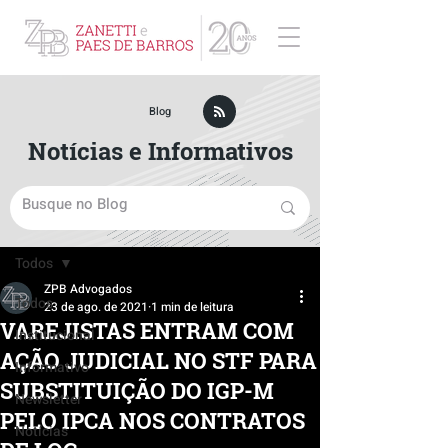
ZPB Advogados - Especialista em Direito Empresarial
Blog
Notícias e Informativos
Post
Todos
ZPB Advogados
Todos
23 de ago. de 2021
1 min de leitura
VAREJISTAS ENTRAM COM
Institucional
AÇÃO JUDICIAL NO STF PARA
Informativo
SUBSTITUIÇÃO DO IGP-M
Newsletter
PELO IPCA NOS CONTRATOS
Notícias