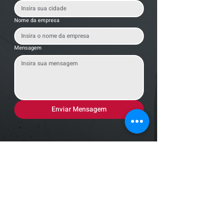
Nome da empresa
Mensagem
Enviar Mensagem
Localização
R. dos Bandeirantes, 707 - Cambuí
Campinas - SP,
13024-011