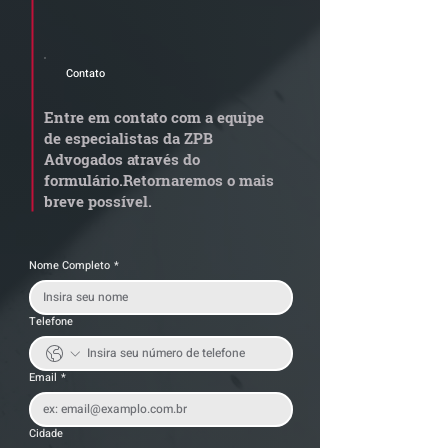
newsletter e informativos do ZPB
Advogados.
Contato
STJ admite
Quem arremata
aposentadoria especial
em leilão respo
Entre em contato com a equipe
por penosidade e acende
dívida condomi
de especialistas da ZPB
alerta para
anterior?
Advogados através do
transportadoras
formulário.
Retornaremos o mais
breve possível.
Nome Completo
*
Telefone
Email
*
Cidade