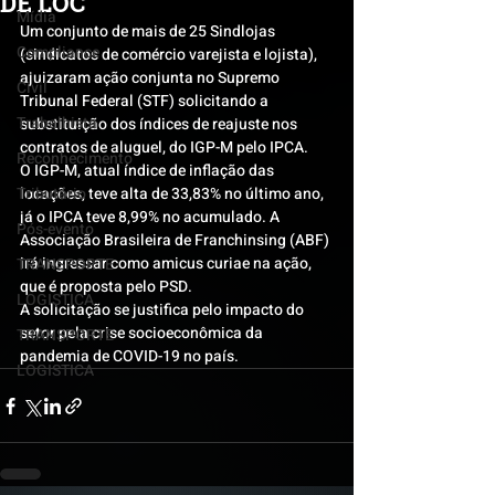
DE LOC
Mídia
Um conjunto de mais de 25 Sindlojas 
Compliance
(sindicatos de comércio varejista e lojista), 
ajuizaram ação conjunta no Supremo 
Civil
Tribunal Federal (STF) solicitando a 
Trabalhista
substituição dos índices de reajuste nos 
contratos de aluguel, do IGP-M pelo IPCA.
Reconhecimento
O IGP-M, atual índice de inflação das 
Tributário
locações, teve alta de 33,83% no último ano, 
já o IPCA teve 8,99% no acumulado. A 
Pós-evento
Associação Brasileira de Franchinsing (ABF) 
irá ingressar como amicus curiae na ação, 
TRANSPORTE
que é proposta pelo PSD. 
LOGISTICA
A solicitação se justifica pelo impacto do 
setor pela crise socioeconômica da 
TRANSPORTE
pandemia de COVID-19 no país. 
LOGISTICA