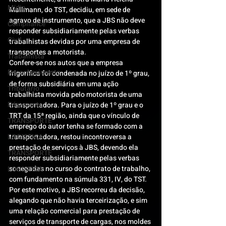
Mídia
Mallmann, do TST, decidiu, em sede de 
agravo de instrumento, que a JBS não deve 
Compliance
responder subsidiariamente pelas verbas 
Civil
trabalhistas devidas por uma empresa de 
transportes a motorista.
Trabalhista
Confere-se nos autos que a empresa 
Reconhecimento
frigorífica foi condenada no juízo de 1º grau, 
de forma subsidiária em uma ação 
Tributário
trabalhista movida pelo motorista de uma 
Pós-evento
transportadora. Para o juízo de 1º grau e o 
TRT da 15ª região, ainda que o vínculo de 
TRANSPORTE
emprego do autor tenha se formado com a 
LOGISTICA
transportadora, restou incontroversa a 
prestação de serviços à JBS, devendo ela 
TRANSPORTE
responder subsidiariamente pelas verbas 
sonegadas no curso do contrato de trabalho, 
LOGISTICA
com fundamento na súmula 331, IV, do TST.
Por este motivo, a JBS recorreu da decisão, 
alegando que não havia terceirização, e sim 
uma relação comercial para prestação de 
serviços de transporte de cargas, nos moldes 