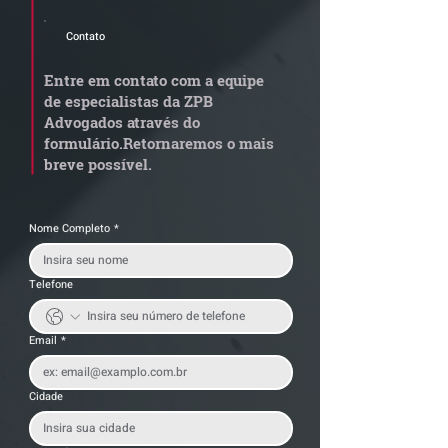
Contato
STJ admite
Quem arremata
aposentadoria especial
em leilão respo
Entre em contato com a equipe
por penosidade e acende
dívida condomi
de especialistas da ZPB
alerta para
anterior?
Advogados através do
transportadoras
formulário.
Retornaremos o mais
breve possível.
Nome Completo
*
Telefone
Email
*
Cidade