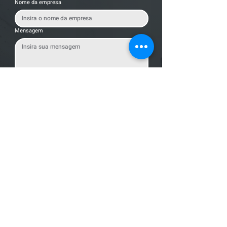
Nome da empresa
Mensagem
Enviar Mensagem
Localização
R. dos Bandeirantes, 707 - Cambuí
Campinas - SP,
13024-011
Telefones