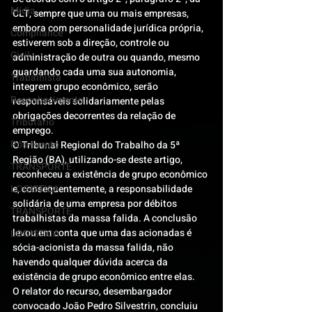
Mídia
CLT, sempre que uma ou mais empresas, 
embora com personalidade jurídica própria, 
Compliance
estiverem sob a direção, controle ou 
Civil
administração de outra ou quando, mesmo 
guardando cada uma sua autonomia, 
Trabalhista
integrem grupo econômico, serão 
Reconhecimento
responsáveis solidariamente pelas 
obrigações decorrentes da relação de 
Tributário
emprego.
Pós-evento
O Tribunal Regional do Trabalho da 5ª 
Região (BA), utilizando-se deste artigo, 
TRANSPORTE
reconheceu a existência de grupo econômico 
LOGISTICA
e, consequentemente, a responsabilidade 
solidária de uma empresa por débitos 
TRANSPORTE
trabalhistas da massa falida. A conclusão 
levou em conta que uma das acionadas é 
LOGISTICA
sócia-acionista da massa falida, não 
havendo qualquer dúvida acerca da 
existência de grupo econômico entre elas.
O relator do recurso, desembargador 
convocado João Pedro Silvestrin, concluiu 