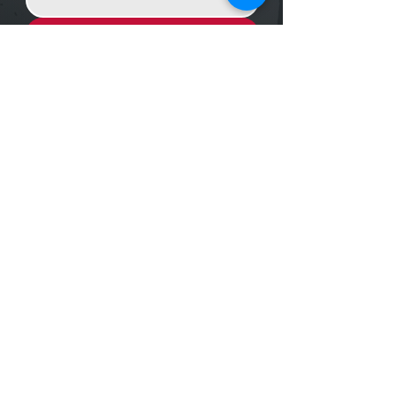
Enviar Mensagem
Localização
R. dos Bandeirantes, 707 - Cambuí
Campinas - SP,
13024-011
Telefones
+55 (19) 3252 6029
/
+55 (19) 99189 8421
Trabalhe conosco