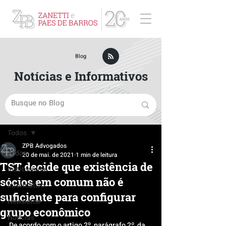
ZPB Advogados - Especialista em Direito Empresarial
Blog
Notícias e Informativos
Post
Todos
ZPB Advogados
Todos
20 de mai. de 2021
1 min de leitura
TST decide que existência de
Institucional
sócios em comum não é
Informativo
suficiente para configurar
Newsletter
grupo econômico
Notícias
De acordo com o artigo 2º, parágrafo 2º, da 