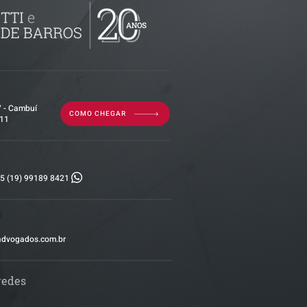
ralização de
o é
tividade da
7 - Cambuí
COMO CHEGAR
011
5 (19) 99189 8421
advogados.com.br
redes