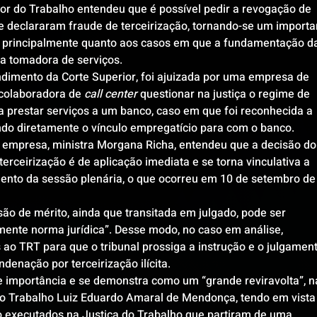
ior do Trabalho entendeu que é possível pedir a revogação de 
e declararam fraude de terceirização, tornando-se um importa
 principalmente quanto aos casos em que a fundamentação d
da tomadora de serviços.
ndimento da Corte Superior, foi ajuizada por uma empresa de 
colaboradora de 
call center
 questionar na justiça o regime de 
ra prestar serviços a um banco, caso em que foi reconhecida a 
endo diretamente o vínculo empregatício para com o banco.
la empresa, ministra Morgana Richa, entendeu que a decisão do
erceirização é de aplicação imediata e se torna vinculativa a 
mento da sessão plenária, o que ocorreu em 10 de setembro de
ão de mérito, ainda que transitada em julgado, pode ser 
mente norma jurídica”. Desse modo, no caso em análise, 
ao TRT para que o tribunal prossiga a instrução e o julgament
enação por terceirização ilícita.
 importância e se demonstra como um “grande reviravolta”, n
 do Trabalho Luiz Eduardo Amaral de Mendonça, tendo em vista
 executados na Justiça do Trabalho que partiram de uma 