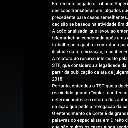
Em recente julgado o Tribunal Super
decisões transitadas em julgados qu
precedente para casos semelhantes,
decisão se baseou na atividade fim 
A ação analisada, que levou ao ente
telemarketing condenada após uma 
trabalho pelo qual foi contratada pa
ilicitude da terceirização, reconhec
A relatora do recurso interposto pe
STF, que considerou a legalidade da t
partir da publicação da ata de julga
2018.
Portanto, entendeu o TST que a decis
rescindida quando “violar manifesta
determinando-se o retorno dos autos 
da ação que pede a revogação da cond
O entendimento da Corte é de grande
palavras do especialista em Direito
que são muitos os casos ainda sendo