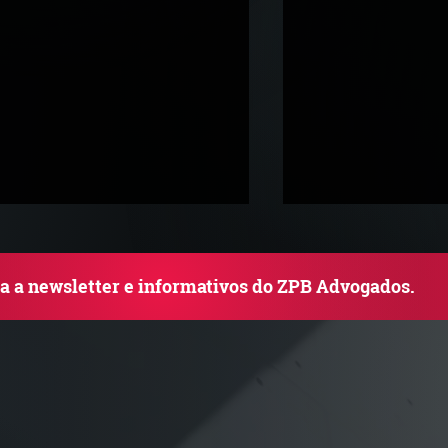
ba a newsletter e informativos do ZPB Advogados.
adar Reforma Tributária -
ConJur destaca 
ronograma de documentos
obtida pelo ZPB