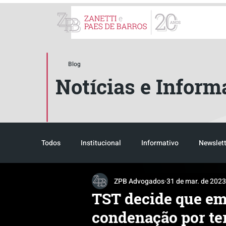
ZPB Advogados - Especial
Blog
Notícias e Inform
Todos
Institucional
Informativo
Newslett
ZPB Advogados
31 de mar. de 2023
Reconhecimento
Tributário
Pós-evento
TST decide que em
condenação por ter