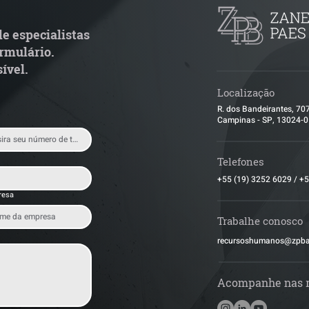
scais exige revisão
de ITBI na integ
peracional pelas empresas
capital social nã
e especialistas
condicionada à a
rmulário.
empresa
ível.
Localização
R. dos Bandeirantes, 70
Campinas - SP, 13024-
Telefones
+55 (19) 3252 6029
/
+5
resa
Trabalhe conosco
​recursoshumanos@zpb
Acompanhe nas 