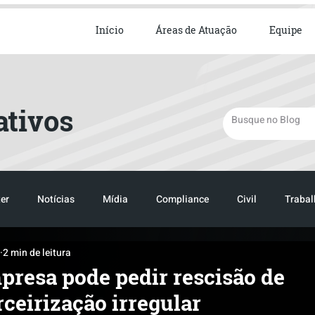
ista em Direito Empresarial
Início
Áreas de Atuação
Equipe
ativos
er
Notícias
Mídia
Compliance
Civil
Trabal
2 min de leitura
presa pode pedir rescisão de
ceirização irregular