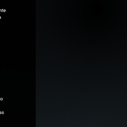
nte 
a 
 
 
o 
as 
 