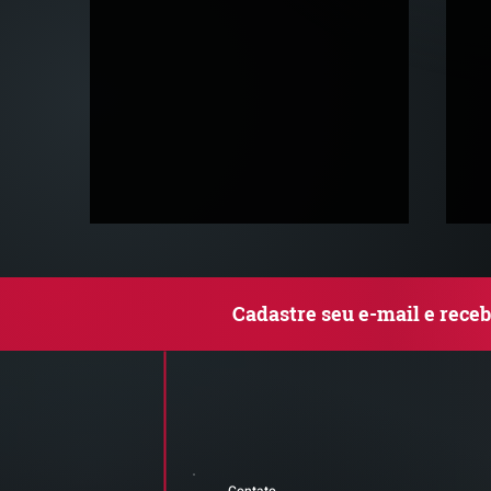
Cadastre seu e-mail e rece
Comunicado Importante |
R
Alerta de Tentativa de
C