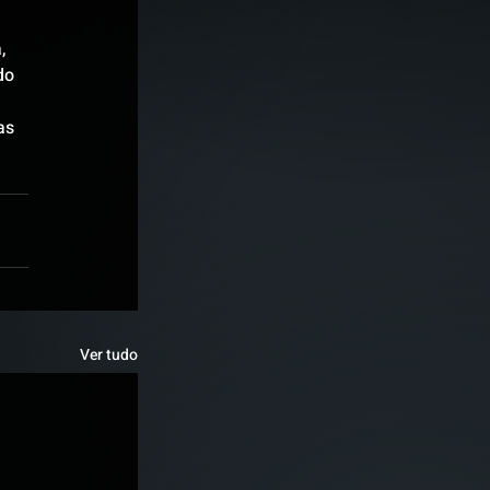
, 
do 
as 
Ver tudo