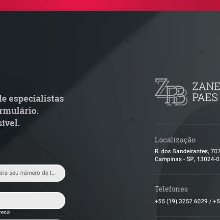
TJ admite aposentadoria
Quem arremata 
special por penosidade e
leilão responde 
cende alerta para
condominial ant
ransportadoras
e especialistas
rmulário.
ível.
Localização
R. dos Bandeirantes, 70
Campinas - SP, 13024-
Telefones
+55 (19) 3252 6029
/
+5
resa