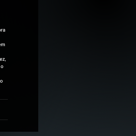
ora 
em 
ez, 
o 
o 