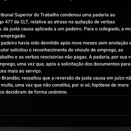
ibunal Superior do Trabalho condenou uma padaria ao 
o 477 da CLT, relativa ao atraso na quitação de verbas 
o, da justa causa aplicada a um padeiro. Para o colegiado, a m
o empregado.
 padeiro havia sido demitido após nove meses sem anotação 
 autor solicitou o reconhecimento do vínculo de emprego, as 
abalho e as verbas rescisórias não pagas. A padaria, por sua v
prego, uma vez que, após a solicitação dos documentos para 
ceu mais ao serviço.
io Brandão, ressaltou que a reversão da justa causa em juízo nã
ulta, uma vez que não constitui, por si só, hipótese de mora 
os decidiram de forma unânime.