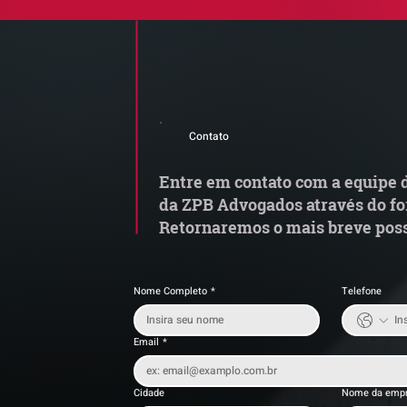
Comunicado Importante |
S
Alerta de Tentativa de
e
Contato
Fraude
a
t
Entre em contato com a equipe d
da ZPB Advogados através do fo
Retornaremos o mais breve poss
Nome Completo
*
Telefone
Email
*
Cidade
Nome da emp