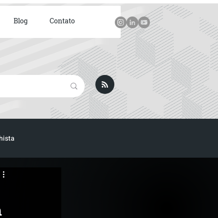
Blog
Contato
hista
ICA
m