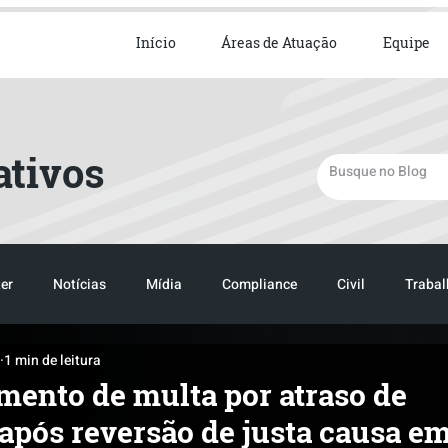
ista em Direito Empresarial
Início
Áreas de Atuação
Equipe
ativos
er
Notícias
Mídia
Compliance
Civil
Trabal
1 min de leitura
TRANSPORTE
LOGISTICA
TRANSPORTE
LOGIST
ento de multa por atraso de
 após reversão de justa causa e