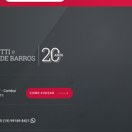
imóvel em
por dívida
erior?
7 - Cambuí
COMO CHEGAR
011
5 (19) 99189 8421