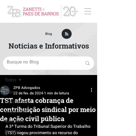
ZPB Advogados - Especialista em Direito Empresarial
Blog
Notícias e Informativos
Post
Todos
ZPB Advogados
Todos
22 de fev. de 2024
1 min de leitura
TST afasta cobrança de
Institucional
contribuição sindical por meio
Informativo
de ação civil pública
Newsletter
A 3ª Turma do Tribunal Superior do Trabalho 
Notícias
(TST) negou provimento ao recurso do 