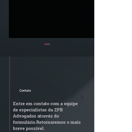
Cadastre seu e-mail e receba a
newsletter e informativos do ZPB
Advogados.
Contato
Quem arremata imóvel
Radar Reforma
em leilão responde por
Tributária - C
Entre em contato com a equipe
dívida condominial
de documentos 
de especialistas da ZPB
anterior?
exige revisão
Advogados através do
operacional pel
formulário.
Retornaremos o mais
empresas
breve possível.