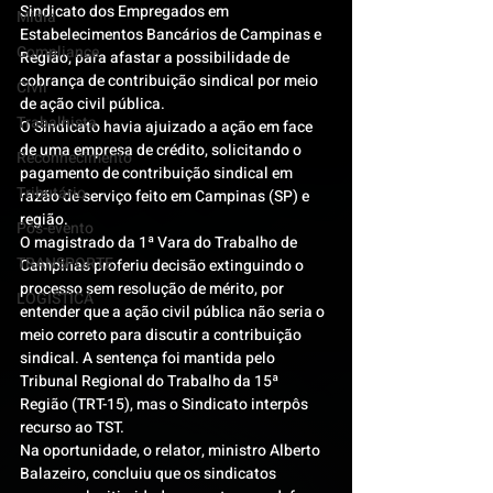
Sindicato dos Empregados em 
Mídia
Estabelecimentos Bancários de Campinas e 
Compliance
Região, para afastar a possibilidade de 
cobrança de contribuição sindical por meio 
Civil
de ação civil pública.
Trabalhista
O Sindicato havia ajuizado a ação em face 
de uma empresa de crédito, solicitando o 
Reconhecimento
pagamento de contribuição sindical em 
Tributário
razão de serviço feito em Campinas (SP) e 
região.
Pós-evento
O magistrado da 1ª Vara do Trabalho de 
TRANSPORTE
Campinas proferiu decisão extinguindo o 
processo sem resolução de mérito, por 
LOGISTICA
entender que a ação civil pública não seria o 
meio correto para discutir a contribuição 
sindical. A sentença foi mantida pelo 
Tribunal Regional do Trabalho da 15ª 
Região (TRT-15), mas o Sindicato interpôs 
recurso ao TST.
Na oportunidade, o relator, ministro Alberto 
Balazeiro, concluiu que os sindicatos 