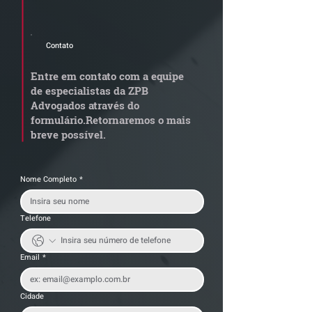
newsletter e informativos do ZPB
Advogados.
Contato
Grupo de Estudos ZPB -
STF libera proc
Marco Legal dos Seguros
sobre pejotizaç
Entre em contato com a equipe
muda gestão de
de especialistas da ZPB
trabalhistas
Advogados através do
formulário.
Retornaremos o mais
breve possível.
Nome Completo
*
Telefone
Email
*
Cidade