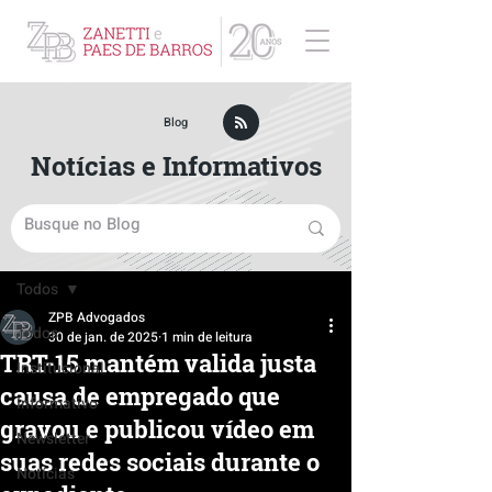
ZPB Advogados - Especialista em Direito Empresarial
Blog
Notícias e Informativos
Post
Todos
ZPB Advogados
Todos
30 de jan. de 2025
1 min de leitura
TRT-15 mantém valida justa
Institucional
causa de empregado que
Informativo
gravou e publicou vídeo em
Newsletter
suas redes sociais durante o
Notícias