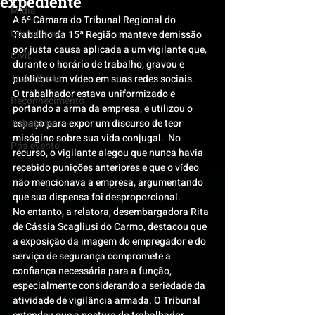
expediente
Mídia
A 6ª Câmara do Tribunal Regional do 
Compliance
Trabalho da 15ª Região manteve demissão 
por justa causa aplicada a um vigilante que, 
Civil
durante o horário de trabalho, gravou e 
Trabalhista
publicou um vídeo em suas redes sociais.
O trabalhador estava uniformizado e 
Reconhecimento
portando a arma da empresa, e utilizou o 
Tributário
espaço para expor um discurso de teor 
misógino sobre sua vida conjugal.  No 
Pós-evento
recurso, o vigilante alegou que nunca havia 
recebido punições anteriores e que o vídeo 
não mencionava a empresa, argumentando 
que sua dispensa foi desproporcional.
No entanto, a relatora, desembargadora Rita 
de Cássia Scagliusi do Carmo, destacou que 
a exposição da imagem do empregador e do 
serviço de segurança compromete a 
confiança necessária para a função, 
especialmente considerando a seriedade da 
atividade de vigilância armada. O Tribunal 