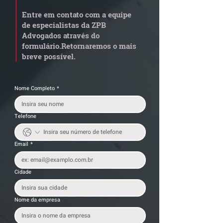
em leilão responde por
Tributária - C
Entre em contato com a equipe
dívida condominial
de documentos 
de especialistas da ZPB
anterior?
exige revisão
Advogados através do
operacional pel
formulário.
Retornaremos o mais
empresas
breve possível.
Nome Completo
*
Telefone
Email
*
Cidade
Nome da empresa