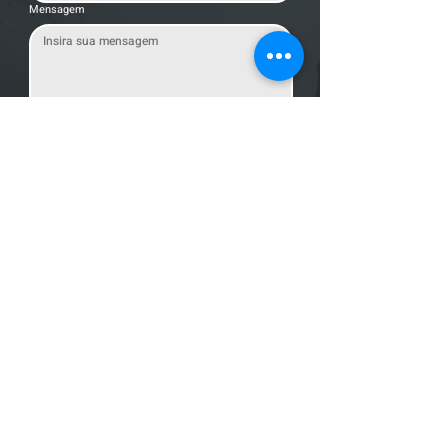
Mensagem
Enviar Mensagem
Localização
R. dos Bandeirantes, 707 - Cambuí
Campinas - SP,
13024-011
Telefones
+55 (19) 3252 6029
/