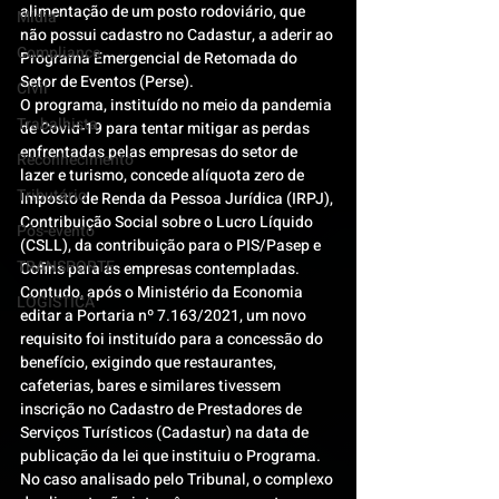
alimentação de um posto rodoviário, que 
Mídia
não possui cadastro no Cadastur, a aderir ao 
Compliance
Programa Emergencial de Retomada do 
Setor de Eventos (Perse).
Civil
O programa, instituído no meio da pandemia 
Trabalhista
de Covid-19 para tentar mitigar as perdas 
enfrentadas pelas empresas do setor de 
Reconhecimento
lazer e turismo, concede alíquota zero de 
Tributário
Imposto de Renda da Pessoa Jurídica (IRPJ), 
Contribuição Social sobre o Lucro Líquido 
Pós-evento
(CSLL), da contribuição para o PIS/Pasep e 
TRANSPORTE
Cofins para as empresas contempladas.
Contudo, após o Ministério da Economia 
LOGISTICA
editar a Portaria nº 7.163/2021, um novo 
requisito foi instituído para a concessão do 
benefício, exigindo que restaurantes, 
cafeterias, bares e similares tivessem 
inscrição no Cadastro de Prestadores de 
Serviços Turísticos (Cadastur) na data de 
publicação da lei que instituiu o Programa.
No caso analisado pelo Tribunal, o complexo 