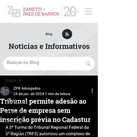
ZPB Advogados - Especialista em Direito Empresarial
Blog
Notícias e Informativos
Post
Todos
ZPB Advogados
Todos
29 de jan. de 2024
1 min de leitura
Tribunal permite adesão ao
Institucional
Perse de empresa sem
Informativo
inscrição prévia no Cadastur
Newsletter
A 3ª Turma do Tribunal Regional Federal da 
Notícias
3ª Região (TRF3) autorizou um complexo de 