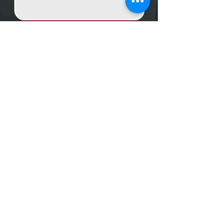
Enviar Mensagem
Localização
R. dos Bandeirantes, 707 - Cambuí
Campinas - SP,
13024-011
Telefones
+55 (19) 3252 6029
/
+55 (19) 99189 8421
Trabalhe conosco