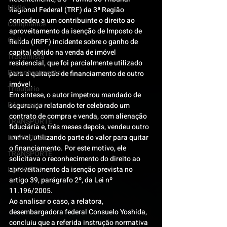
Mídia
Regional Federal (TRF) da 3ª Região 
concedeu a um contribuinte o direito ao 
Compliance
aproveitamento da isenção de Imposto de 
Civil
Renda (IRPF) incidente sobre o ganho de 
capital obtido na venda de imóvel 
Trabalhista
residencial, que foi parcialmente utilizado 
Reconhecimento
para a quitação de financiamento de outro 
imóvel.
Tributário
Em síntese, o autor impetrou mandado de 
Pós-evento
segurança relatando ter celebrado um 
contrato de compra e venda, com alienação 
TRANSPORTE
fiduciária e, três meses depois, vendeu outro 
LOGISTICA
imóvel, utilizando parte do valor para quitar 
o financiamento. Por este motivo, ele 
TRANSPORTE
solicitava o reconhecimento do direito ao 
aproveitamento da isenção prevista no 
LOGISTICA
artigo 39, parágrafo 2º, da Lei nº 
11.196/2005.
Ao analisar o caso, a relatora, 
desembargadora federal Consuelo Yoshida, 
concluiu que a referida instrução normativa 