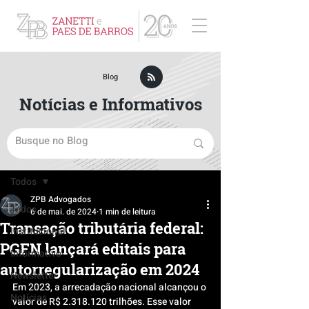
ZPB Advogados - Especialista em Direito Empresarial
Blog
Notícias e Informativos
Post
Todos
ZPB Advogados
Todos
6 de mai. de 2024
1 min de leitura
Transação tributária federal:
Institucional
PGFN lançará editais para
Informativo
autorregularização em 2024
Newsletter
Em 2023, a arrecadação nacional alcançou o 
Notícias
valor de R$ 2.318.120 trilhões. Esse valor 