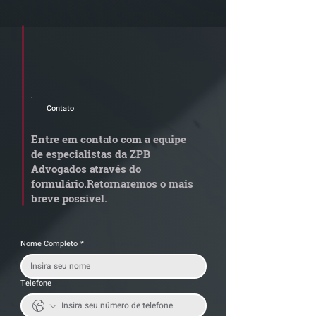
Cadastre seu e-mail e receba a
newsletter e informativos do ZPB
Advogados.
Contato
Quem arremata imóvel
Radar Reforma
em leilão responde por
Tributária - C
Entre em contato com a equipe
dívida condominial
de documentos 
de especialistas da ZPB
anterior?
exige revisão
Advogados através do
operacional pel
formulário.
Retornaremos o mais
empresas
breve possível.
Nome Completo
*
Telefone