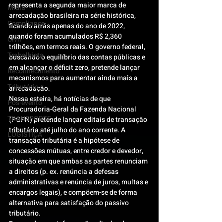
representa a segunda maior marca de 
Mídia
arrecadação brasileira na série histórica, 
Compliance
ficando atrás apenas do ano de 2022, 
quando foram acumulados R$ 2,360 
Civil
trilhões, em termos reais. O governo federal, 
Trabalhista
buscando o equilíbrio das contas públicas e 
em alcançar o déficit zero, pretende lançar 
Reconhecimento
mecanismos para aumentar ainda mais a 
Tributário
arrecadação.
Nessa esteira, há notícias de que 
Pós-evento
Procuradoria-Geral da Fazenda Nacional 
TRANSPORTE
(PGFN) pretende lançar editais de transação 
tributária até julho do ano corrente. A 
LOGISTICA
transação tributária é a hipótese de 
concessões mútuas, entre credor e devedor, 
situação em que ambas as partes renunciam 
a direitos (p. ex. renúncia a defesas 
administrativas e renúncia de juros, multas e 
encargos legais), e compõem-se de forma 
alternativa para satisfação do passivo 
tributário.