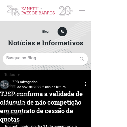
ZPB Advogados - Especialista em Direito Empresarial
Blog
Notícias e Informativos
Post
Todos
ZPB Advogados
Todos
30 de nov. de 2022
2 min de leitura
TJSP confirma a validade de
Institucional
cláusula de não competição
Informativo
em contrato de cessão de
Newsletter
quotas
Notícias
Foi publicado, no dia 11 de novembro de 