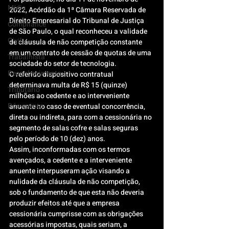
Mídia
2022, Acórdão da 1ª Câmara Reservada de 
Direito Empresarial do Tribunal de Justiça 
Compliance
de São Paulo, o qual reconheceu a validade 
Civil
de cláusula de não competição constante 
em um contrato de cessão de quotas de uma 
Trabalhista
sociedade do setor de tecnologia.
Reconhecimento
O referido dispositivo contratual 
determinava multa de R$ 15 (quinze) 
Tributário
milhões ao cedente e ao interveniente 
Pós-evento
anuente no caso de eventual concorrência, 
direta ou indireta, para com a cessionária no 
segmento de salas cofre e salas seguras 
pelo período de 10 (dez) anos.
Assim, inconformadas com os termos 
avençados, a cedente e a interveniente 
anuente interpuseram ação visando a 
nulidade da cláusula de não competição, 
sob o fundamento de que esta não deveria 
produzir efeitos até que a empresa 
cessionária cumprisse com as obrigações 
acessórias impostas, quais seriam, a 