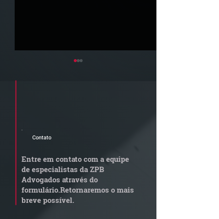
Cadastre seu e-mail e receba a
newsletter e informativos do ZPB
Advogados.
Contato
Radar Reforma
ConJur destaca
Tributária - Cronograma
obtida pelo ZPB
Entre em contato com a equipe
de documentos fiscais
Imunidade de I
de especialistas da ZPB
exige revisão
integralização 
Advogados através do
operacional pelas
social não é
formulário.
Retornaremos o mais
empresas
condicionada à 
breve possível.
da empresa