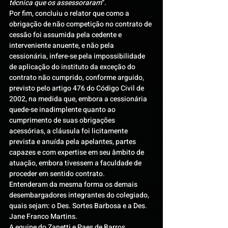
técnica que os assessoraram
”.
Por fim, concluiu o relator que como a 
obrigação de não competição no contrato de 
cessão foi assumida pela cedente e 
interveniente anuente, e não pela 
cessionária, infere-se pela impossibilidade 
de aplicação do instituto da exceção do 
contrato não cumprido, conforme arguido, 
previsto pelo artigo 476 do Código Civil de 
2002, na medida que, embora a cessionária 
quede-se inadimplente quanto ao 
cumprimento de suas obrigações 
acessórias, a cláusula foi licitamente 
prevista e anuída pela apelantes, partes 
capazes e com expertise em seu âmbito de 
atuação, embora tivessem a faculdade de 
proceder em sentido contrato.
Entenderam da mesma forma os demais 
desembargadores integrantes do colegiado, 
quais sejam: o Des. Sortes Barbosa e a Des. 
Jane Franco Martins.
A equipe do Zanetti e Paes de Barros 