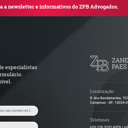
ba a newsletter e informativos do ZPB Advogados.
uem arremata imóvel em
Radar Reforma T
ilão responde por dívida
Cronograma de 
ondominial anterior?
fiscais exige rev
operacional pel
e especialistas
rmulário.
ível.
Localização
R. dos Bandeirantes, 70
Campinas - SP, 13024-
Telefones
+55 (19) 3252 6029
/
+5