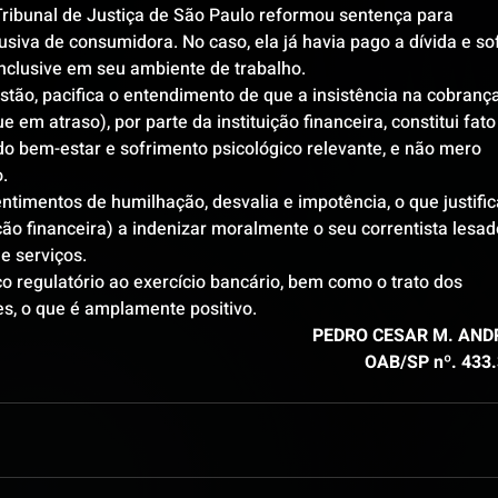
Tribunal de Justiça de São Paulo reformou sentença para 
va de consumidora. No caso, ela já havia pago a dívida e sof
inclusive em seu ambiente de trabalho.
tão, pacifica o entendimento de que a insistência na cobrança
em atraso), por parte da instituição financeira, constitui fato
 do bem-estar e sofrimento psicológico relevante, e não mero 
.
ntimentos de humilhação, desvalia e impotência, o que justific
ção financeira) a indenizar moralmente o seu correntista lesado
e serviços.
 regulatório ao exercício bancário, bem como o trato dos 
, o que é amplamente positivo.
PEDRO CESAR M. AND
OAB/SP nº. 433