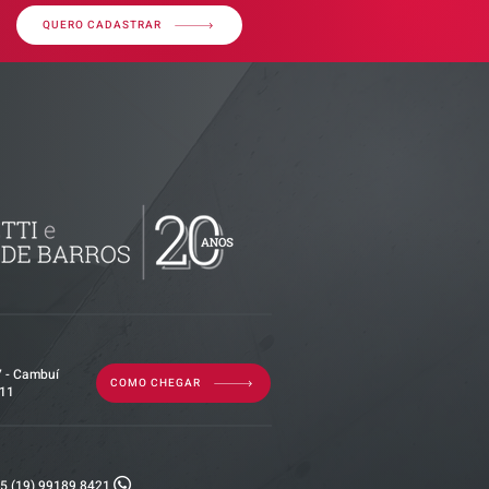
QUERO CADASTRAR
ributária -
documentos
isão
as empresas
7 - Cambuí
COMO CHEGAR
011
5 (19) 99189 8421