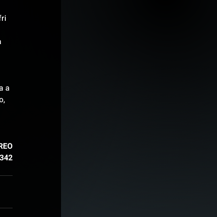
ri 
 
 
a a 
, 
REO
.342