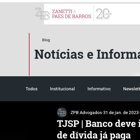
ZPB Advogados - Especial
Blog
Notícias e Inform
Todos
Institucional
Informativo
Newslett
ZPB Advogados
31 de jan. de 2023
Reconhecimento
Tributário
Pós-evento
TJSP | Banco deve 
de dívida já paga