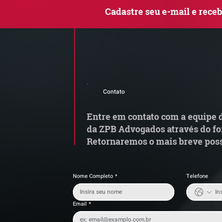
Cadastre seu e-mail e rece
Comunicado Importante |
Q
Alerta de Tentativa de
le
Contato
Fraude
c
Entre em contato com a equipe d
da ZPB Advogados através do fo
Retornaremos o mais breve poss
Nome Completo
*
Telefone
Email
*