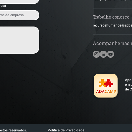
resa
Trabalhe conosco
​recursoshumanos@zpb
Acompanhe nas 
Apoi
em p
de C
eitos reservados.
Política de Privacidade