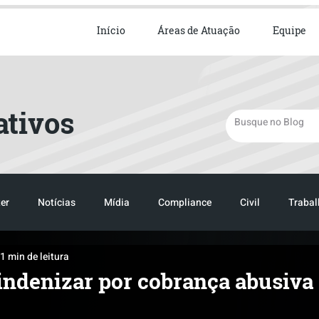
ista em Direito Empresarial
Início
Áreas de Atuação
Equipe
ativos
er
Notícias
Mídia
Compliance
Civil
Trabal
1 min de leitura
TRANSPORTE
LOGISTICA
indenizar por cobrança abusiva