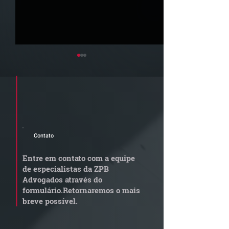
Cadastre seu e-mail e receba a
newsletter e informativos do ZPB
Advogados.
Contato
STJ admite
Quem arremata
aposentadoria especial
em leilão respo
Entre em contato com a equipe
por penosidade e acende
dívida condomi
de especialistas da ZPB
alerta para
anterior?
Advogados através do
transportadoras
formulário.
Retornaremos o mais
breve possível.