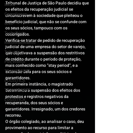
Tribunal de Justiça de São Paulo decidiu que 
Mídia
os efeitos da recuperação judicial se 
Compliance
circunscrevem à sociedade que pleiteou o 
benefício judicial, que não se confunde com 
Civil
os seus sócios, tampouco com os 
Trabalhista
coobrigados.
Verifica-se tratar de pedido de recuperação 
Reconhecimento
judicial de uma empresa do setor de varejo, 
Tributário
que objetivava a suspensão dos restritivos 
de crédito durante o período de proteção, 
Pós-evento
mais conhecido como “stay period”, e a 
TRANSPORTE
extensão dela para os seus sócios e 
garantidores.
LOGISTICA
Em primeira instância, o magistrado 
TRANSPORTE
determinou a suspensão dos efeitos dos 
protestos e registros negativos da 
LOGISTICA
recuperanda, dos seus sócios e 
garantidores. Irresignado, um dos credores 
recorreu.
O órgão colegiado, ao analisar o caso, deu 
provimento ao recurso para limitar a 