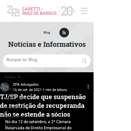
ZPB Advogados - Especialista em Direito Empresarial
Blog
Notícias e Informativos
Post
Todos
ZPB Advogados
Todos
16 de set. de 2021
1 min de leitura
TJ/SP decide que suspensão
Institucional
de restrição de recuperanda
Informativo
não se estende a sócios
Newsletter
No dia 12 de setembro, a 2ª Câmara 
Notícias
Reservada de Direito Empresarial do 