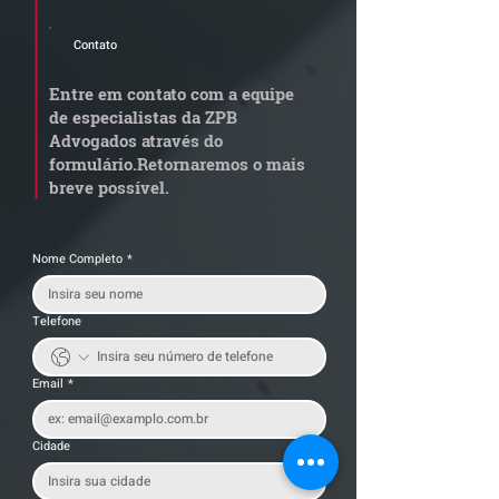
Advogados.
Contato
Grupo de Estudos ZPB -
STF libera proc
Marco Legal dos Seguros
sobre pejotizaç
Entre em contato com a equipe
muda gestão de
de especialistas da ZPB
trabalhistas
Advogados através do
formulário.
Retornaremos o mais
breve possível.
Nome Completo
*
Telefone
Email
*
Cidade