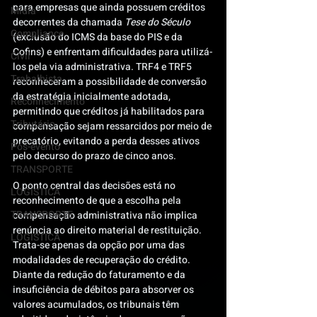
para empresas que ainda possuem créditos 
Mídia
decorrentes da chamada 
Tese do Século
Compliance
(exclusão do ICMS da base do PIS e da 
Cofins) e enfrentam dificuldades para utilizá-
Civil
los pela via administrativa. TRF4 e TRF5 
Trabalhista
reconheceram a possibilidade de conversão 
da estratégia inicialmente adotada, 
Reconhecimento
permitindo que créditos já habilitados para 
Tributário
compensação sejam ressarcidos por meio de 
precatório, evitando a perda desses ativos 
Pós-evento
pelo decurso do prazo de cinco anos.
TRANSPORTE
O ponto central das decisões está no 
LOGISTICA
reconhecimento de que a escolha pela 
TRANSPORTE
compensação administrativa não implica 
renúncia ao direito material de restituição. 
LOGISTICA
Trata-se apenas da opção por uma das 
modalidades de recuperação do crédito. 
Diante da redução do faturamento e da 
insuficiência de débitos para absorver os 
valores acumulados, os tribunais têm 