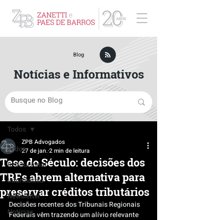
ZPB Advogados - Especialista em Direito Empresarial
Blog
Notícias e Informativos
Post
Todos
ZPB Advogados
Todos
27 de jan.
2 min de leitura
Tese do Século: decisões dos
Institucional
TRFs abrem alternativa para
Informativo
preservar créditos tributários
Newsletter
Decisões recentes dos Tribunais Regionais 
Notícias
Federais vêm trazendo um alívio relevante 