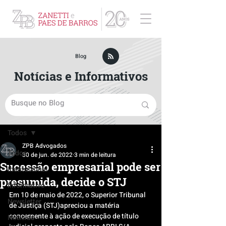
ZPB Advogados - Especialista em Direito Empresarial
Blog
Notícias e Informativos
Post
Todos
ZPB Advogados
Todos
30 de jun. de 2022
3 min de leitura
Sucessão empresarial pode ser
Institucional
presumida, decide o STJ
Informativo
Em 10 de maio de 2022, o Superior Tribunal 
Newsletter
de Justiça (STJ)apreciou a matéria 
concernente à ação de execução de título 
Notícias