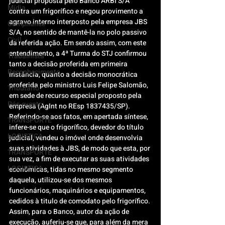
judicial proposta pelo Banco ARBI S/A 
Mídia
contra um frigorífico e negou provimento a 
agravo interno interposto pela empresa JBS 
Compliance
S/A, no sentido de mantê-la no polo passivo 
Civil
da referida ação. Em sendo assim, com este 
entendimento, a 4ª Turma do STJ confirmou 
Trabalhista
tanto a decisão proferida em primeira 
Reconhecimento
instância, quanto a decisão monocrática 
proferida pelo ministro Luis Felipe Salomão, 
Tributário
em sede de recurso especial proposto pela 
Pós-evento
empresa (AgInt no REsp 1837435/SP).
Referindo-se aos fatos, em apertada síntese, 
TRANSPORTE
infere-se que o frigorífico, devedor do título 
LOGISTICA
judicial, vendeu o imóvel onde desenvolvia 
suas atividades à JBS, de modo que esta, por 
TRANSPORTE
sua vez, a fim de executar as suas atividades 
LOGISTICA
econômicas, tidas no mesmo segmento 
daquela, utilizou-se dos mesmos 
funcionários, maquinários e equipamentos, 
cedidos à titulo de comodato pelo frigorífico.
Assim, para o Banco, autor da ação de 
execução, auferiu-se que, para além da mera 