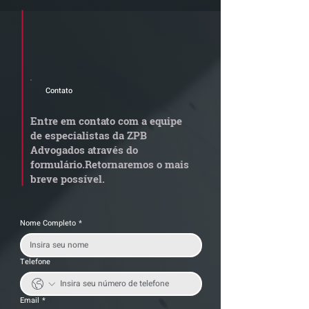
Cadastre seu e-mail e receba a
newsletter e informativos do ZPB
Advogados.
Contato
Grupo de Estudos ZPB -
STF libera proc
Marco Legal dos Seguros
sobre pejotizaç
Entre em contato com a equipe
muda gestão de
de especialistas da ZPB
trabalhistas
Advogados através do
formulário.
Retornaremos o mais
breve possível.
Nome Completo
*
Telefone
Email
*