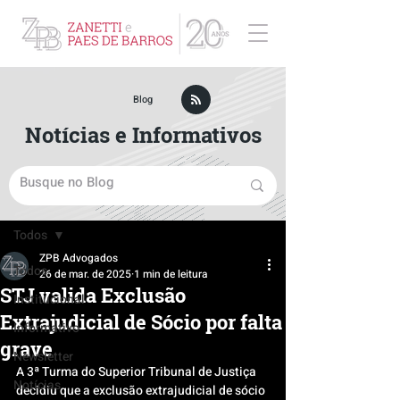
ZPB Advogados - Especialista em Direito Empresarial
Blog
Notícias e Informativos
Post
Todos
ZPB Advogados
Todos
26 de mar. de 2025
1 min de leitura
STJ valida Exclusão
Institucional
Extrajudicial de Sócio por falta
Informativo
grave
Newsletter
A 3ª Turma do Superior Tribunal de Justiça 
Notícias
decidiu que a exclusão extrajudicial de sócio 