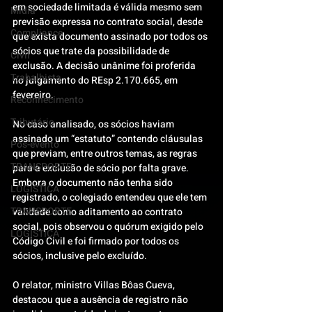
em sociedade limitada é válida mesmo sem 
Mídia
previsão expressa no contrato social, desde 
Compliance
que exista documento assinado por todos os 
sócios que trate da possibilidade de 
Civil
exclusão. A decisão unânime foi proferida 
Trabalhista
no julgamento do REsp 2.170.665, em 
fevereiro.
Reconhecimento
Tributário
No caso analisado, os sócios haviam 
assinado um “estatuto” contendo cláusulas 
Pós-evento
que previam, entre outros temas, as regras 
TRANSPORTE
para a exclusão de sócio por falta grave. 
Embora o documento não tenha sido 
LOGISTICA
registrado, o colegiado entendeu que ele tem 
TRANSPORTE
validade como aditamento ao contrato 
social, pois observou o quórum exigido pelo 
LOGISTICA
Código Civil e foi firmado por todos os 
sócios, inclusive pelo excluído.
O relator, ministro Villas Bôas Cueva, 
destacou que a ausência de registro não 