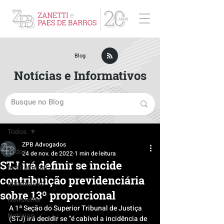
ZPB Advogados - Especialista em Direito Empresarial
Blog
Notícias e Informativos
Post
Todos
ZPB Advogados
Todos
24 de nov. de 2022
1 min de leitura
STJ irá definir se incide
Institucional
contribuição previdenciária
Informativo
sobre 13º proporcional
Newsletter
A 1ª Seção do Superior Tribunal de Justiça 
Notícias
(STJ) irá decidir se “é cabível a incidência de 