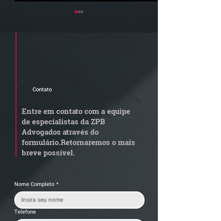
Cadastre seu e-mail e receba a
newsletter e informativos do ZPB
Advogados.
Contato
STJ admite
Quem arremata
aposentadoria especial
em leilão respo
Entre em contato com a equipe
por penosidade e acende
dívida condomi
de especialistas da ZPB
alerta para
anterior?
Advogados através do
transportadoras
formulário.
Retornaremos o mais
breve possível.
Nome Completo
*
Telefone