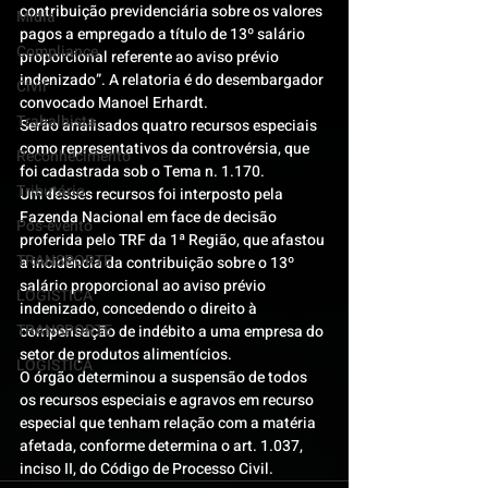
contribuição previdenciária sobre os valores 
Mídia
pagos a empregado a título de 13º salário 
Compliance
proporcional referente ao aviso prévio 
indenizado”. A relatoria é do desembargador 
Civil
convocado Manoel Erhardt.
Trabalhista
Serão analisados quatro recursos especiais 
como representativos da controvérsia, que 
Reconhecimento
foi cadastrada sob o Tema n. 1.170.
Tributário
Um desses recursos foi interposto pela 
Fazenda Nacional em face de decisão 
Pós-evento
proferida pelo TRF da 1ª Região, que afastou 
TRANSPORTE
a incidência da contribuição sobre o 13º 
salário proporcional ao aviso prévio 
LOGISTICA
indenizado, concedendo o direito à 
TRANSPORTE
compensação de indébito a uma empresa do 
setor de produtos alimentícios.
LOGISTICA
O órgão determinou a suspensão de todos 
os recursos especiais e agravos em recurso 
especial que tenham relação com a matéria 
afetada, conforme determina o art. 1.037, 
inciso II, do Código de Processo Civil.