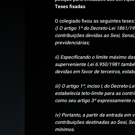
Teses fixadas
O colegiado fixou as seguintes teses:
i) O artigo 1º do Decreto-Lei 1861/1
contribuições devidas ao Sesi, Senai
previdenciárias;
ii) Especificando o limite máximo das
superveniente Lei 6.950/1981 também 
devidas em favor de terceiros, esta
iii) O artigo 1º, inciso I, do Decret
estabelecia teto-limite para as contr
como seu artigo 3º expressamente rev
iv) Portanto, a partir da entrada em v
contribuições destinadas ao Sesi, Se
mínimos.