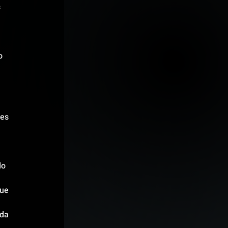
 
o 
es 
o 
ue 
da 