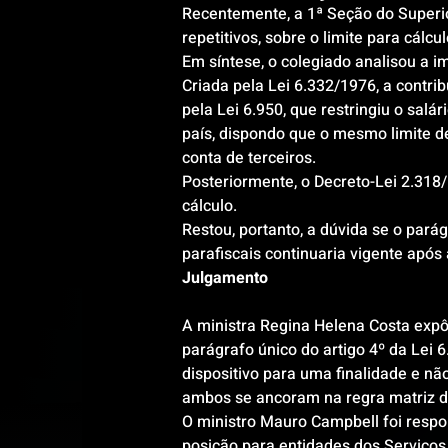
Recentemente, a 1ª Seção do Superior
repetitivos, sobre o limite para cálc
Em síntese, o colegiado analisou a 
Criada pela Lei 6.332/1976, a contri
pela Lei 6.950, que restringiu o salá
país, dispondo que o mesmo limite de
conta de terceiros.
Posteriormente, o Decreto-Lei 2.318
cálculo.
Restou, portanto, a dúvida se o pará
parafiscais continuaria vigente após
Julgamento
A ministra Regina Helena Costa expô
parágrafo único do artigo 4º da Lei 6
dispositivo para uma finalidade e nã
ambos se ancoram na regra matriz do
O ministro Mauro Campbell foi respon
posição para entidades dos Serviços