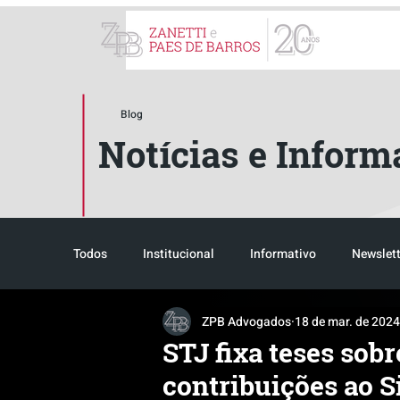
ZPB Advogados - Especial
Blog
Notícias e Inform
Todos
Institucional
Informativo
Newslett
ZPB Advogados
18 de mar. de 2024
Reconhecimento
Tributário
Pós-evento
STJ fixa teses sobr
contribuições ao S