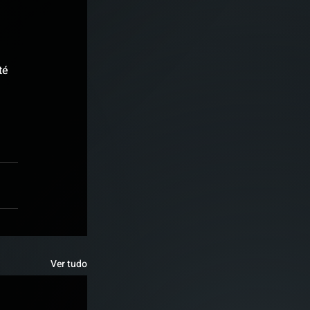
té 
Ver tudo