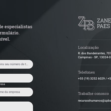
TJ admite aposentadoria
Quem arremata 
special por penosidade e
leilão responde 
cende alerta para
condominial ant
ransportadoras
e especialistas
rmulário.
ível.
Localização
R. dos Bandeirantes, 70
Campinas - SP, 13024-
Telefones
+55 (19) 3252 6029
/
+5
resa
Trabalhe conosco
​recursoshumanos@zpb