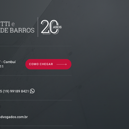
imóvel em
por dívida
erior?
7 - Cambuí
COMO CHEGAR
011
5 (19) 99189 8421
advogados.com.br