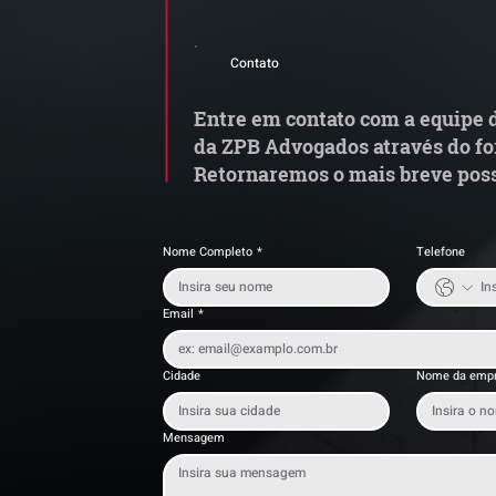
Comunicado Importante |
S
Alerta de Tentativa de
e
Contato
Fraude
a
t
Entre em contato com a equipe d
da ZPB Advogados através do fo
Retornaremos o mais breve poss
Nome Completo
*
Telefone
Email
*
Cidade
Nome da emp
Mensagem