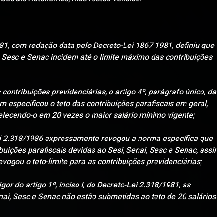
981, com redação data pelo Decreto-Lei 1867 1981, definiu que 
, Sesc e Senac incidem até o limite máximo das contribuições 
 contribuições previdenciárias, o artigo 4º, parágrafo único, da
especificou o teto das contribuições parafiscais em geral, 
belecendo-o em 20 vezes o maior salário mínimo vigente;
o-Lei 2.318/1986 expressamente revogou a norma específica que 
ibuições parafiscais devidas ao Sesi, Senai, Sesc e Senac, assi
ogou o teto-limite para as contribuições previdenciárias;
igor do artigo 1º, inciso I, do Decreto-Lei 2.318/1981, as 
nai, Sesc e Senac não estão submetidas ao teto de 20 salários