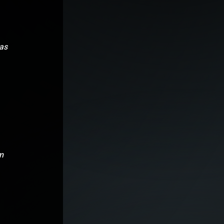
as 
 
m 
 