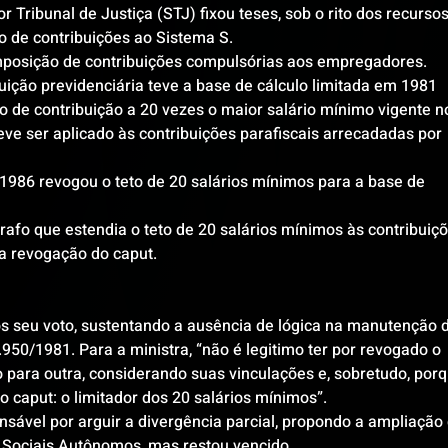
 Tribunal de Justiça (STJ) fixou teses, sob o rito dos recursos
ulo de contribuições ao Sistema S.
imposição de contribuições compulsórias aos empregadores. 
buição previdenciária teve a base de cálculo limitada em 1981 
rio de contribuição a 20 vezes o maior salário mínimo vigente n
ve ser aplicado às contribuições parafiscais arrecadadas por 
/1986 revogou o teto de 20 salários mínimos para a base de 
grafo que estendia o teto de 20 salários mínimos às contribuiçõ
 a revogação do caput.
s seu voto, sustentando a ausência de lógica na manutenção d
.950/1981. Para a ministra, “não é legitimo ter por revogado o 
o para outra, considerando suas vinculações e, sobretudo, porq
 caput: o limitador dos 20 salários mínimos”.
sável por arguir a divergência parcial, propondo a ampliação 
 Sociais Autônomos, mas restou vencido.