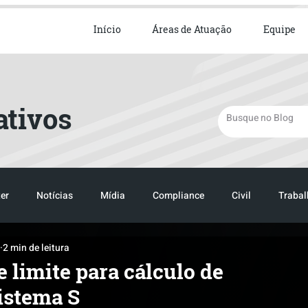
ista em Direito Empresarial
Início
Áreas de Atuação
Equipe
ativos
er
Notícias
Mídia
Compliance
Civil
Trabal
2 min de leitura
TRANSPORTE
LOGISTICA
TRANSPORTE
LOGIST
e limite para cálculo de
istema S