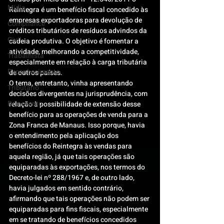
Mídia
Reintegra é um benefício fiscal concedido às 
empresas exportadoras para devolução de 
Compliance
créditos tributários de resíduos advindos da 
Civil
cadeia produtiva. O objetivo é fomentar a 
atividade, melhorando a competitividade, 
Trabalhista
especialmente em relação à carga tributária 
Reconhecimento
de outros países.
O tema, entretanto, vinha apresentando 
Tributário
decisões divergentes na jurisprudência, com 
Pós-evento
relação à possibilidade de extensão desse 
benefício para as operações de venda para a 
Zona Franca de Manaus. Isso porque, havia 
o entendimento pela aplicação dos 
benefícios do Reintegra às vendas para 
aquela região, já que tais operações são 
equiparadas às exportações, nos termos do 
Decreto-lei nº 288/1967 e, de outro lado, 
havia julgados em sentido contrário, 
afirmando que tais operações não podem ser 
equiparadas para fins fiscais, especialmente 
em se tratando de benefícios concedidos 