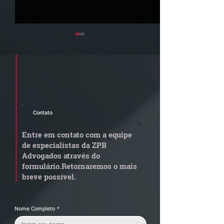
Cadastre seu e-mail e receba a
newsletter e informativos do ZPB
Advogados.
Contato
Radar Reforma
ConJur destaca
Tributária - Cronograma
obtida pelo ZPB
Entre em contato com a equipe
de documentos fiscais
Imunidade de I
de especialistas da ZPB
exige revisão
integralização 
Advogados através do
operacional pelas
social não é
formulário.
Retornaremos o mais
empresas
condicionada à 
breve possível.
da empresa
Nome Completo
*