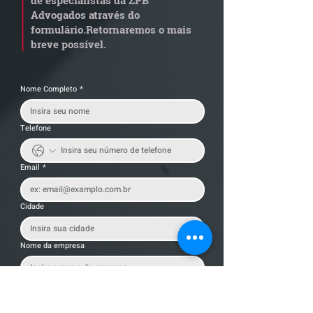
de especialistas da ZPB
trabalhistas
Advogados através do
formulário.
Retornaremos o mais
breve possível.
Nome Completo
*
Telefone
Email
*
Cidade
Nome da empresa
Mensagem