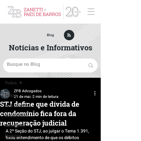
ZPB Advogados - Especialista em Direito Empresarial
Blog
Notícias e Informativos
Post
Todos
ZPB Advogados
Todos
21 de mai.
2 min de leitura
STJ define que dívida de
Institucional
condomínio fica fora da
Informativo
recuperação judicial
Newsletter
A 2ª Seção do STJ, ao julgar o Tema 1.391, 
Notícias
fixou entendimento de que os débitos 