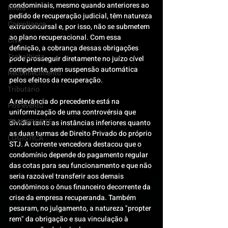
condominiais, mesmo quando anteriores ao 
Mídia
pedido de recuperação judicial, têm natureza 
Compliance
extraconcursal e, por isso, não se submetem 
ao plano recuperacional. Com essa 
Civil
definição, a cobrança dessas obrigações 
Trabalhista
pode prosseguir diretamente no juízo cível 
competente, sem suspensão automática 
Reconhecimento
pelos efeitos da recuperação. 
Tributário
A relevância do precedente está na 
Pós-evento
uniformização de uma controvérsia que 
TRANSPORTE
dividia tanto as instâncias inferiores quanto 
as duas turmas de Direito Privado do próprio 
LOGISTICA
STJ. A corrente vencedora destacou que o 
condomínio depende do pagamento regular 
das cotas para seu funcionamento e que não 
seria razoável transferir aos demais 
condôminos o ônus financeiro decorrente da 
crise da empresa recuperanda. Também 
pesaram, no julgamento, a natureza "propter 
rem" da obrigação e sua vinculação à 