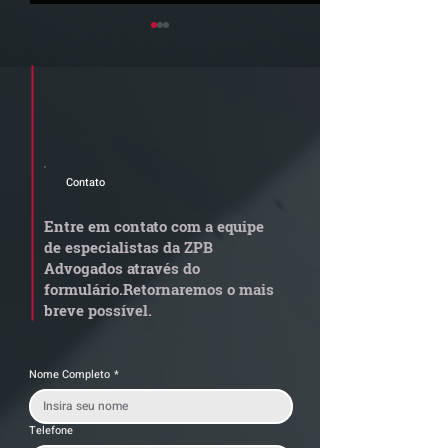
Cadastre seu e-mail e receba a
newsletter e informativos do ZPB
Advogados.
Contato
Grupo de Estudos ZPB -
STF libera proc
Marco Legal dos Seguros
sobre pejotizaç
Entre em contato com a equipe
muda gestão de
de especialistas da ZPB
trabalhistas
Advogados através do
formulário.
Retornaremos o mais
breve possível.
Nome Completo
*
Telefone