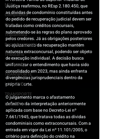
Mídia
Justiça reafirmou, no REsp 2.180.450, que 
as dívidas de condomínio constituídas antes 
Compliance
do pedido de recuperação judicial devem ser 
Civil
tratadas como créditos concursais, 
submetendo-se às regras do plano aprovado 
Trabalhista
pelos credores. Já as obrigações posteriores 
Reconhecimento
ao ajuizamento da recuperação mantêm 
natureza extraconcursal, podendo ser objeto 
Tributário
de execução individual. A decisão busca 
Pós-evento
uniformizar o entendimento que havia sido 
consolidado em 2023, mas ainda enfrenta 
TRANSPORTE
divergências jurisprudenciais dentro da 
LOGISTICA
própria Corte.
TRANSPORTE
O julgamento marca o afastamento 
definitivo da interpretação anteriormente 
LOGISTICA
aplicada com base no Decreto-Lei nº 
7.661/1945, que tratava todas as dívidas 
condominiais como extraconcursais. Com a 
entrada em vigor da Lei nº 11.101/2005, o 
critério para definição do crédito na 