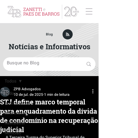
ZPB Advogados - Especialista em Direito Empresarial
Blog
Notícias e Informativos
Post
Todos
ZPB Advogados
Todos
10 de jul. de 2025
1 min de leitura
STJ define marco temporal
Institucional
para enquadramento da dívida
Informativo
de condomínio na recuperação
Newsletter
judicial
Notícias
A Terceira Turma do Superior Tribunal de 