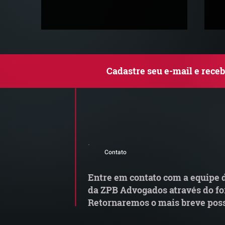
Cadastre seu e-mail e rece
MP do Frete altera regras
G
do transporte rodoviário de
M
Contato
cargas e exige atenção das
transportadoras
Entre em contato com a equipe d
da ZPB Advogados através do fo
Retornaremos o mais breve poss