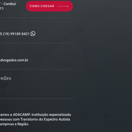
7 - Cambuí
COMO CHEGAR
011
5 (19) 99189 8421
advogados.com.br
redes
amos a ADACAMP. instituição especializada
essoas com Transtorno do Espectro Autista
ampinas e Região.