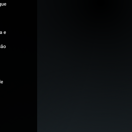
que 
 
a e 
ção 
 
de 