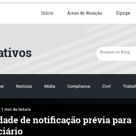
ista em Direito Empresarial
Início
Áreas de Atuação
Equipe
ativos
er
Notícias
Mídia
Compliance
Civil
Trabal
1 min de leitura
TRANSPORTE
LOGISTICA
dade de notificação prévia para
ciário