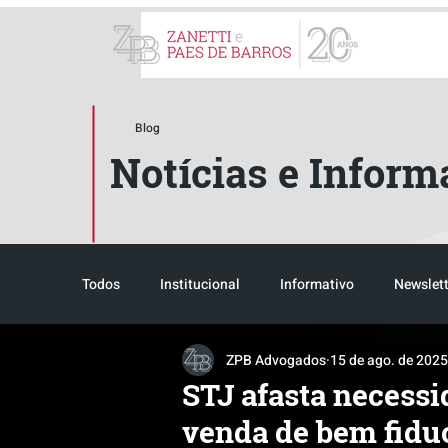
ZPB Advogados - Especial
Blog
Notícias e Inform
Todos
Institucional
Informativo
Newslett
ZPB Advogados
15 de ago. de 2025
Reconhecimento
Tributário
Pós-evento
STJ afasta necessi
venda de bem fidu