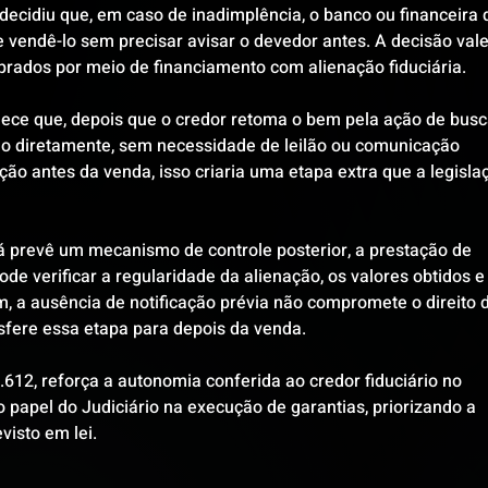
 decidiu que, em caso de inadimplência, o banco ou financeira 
endê-lo sem precisar avisar o devedor antes. A decisão vale
rados por meio de financiamento com alienação fiduciária.
elece que, depois que o credor retoma o bem pela ação de busc
-lo diretamente, sem necessidade de leilão ou comunicação 
ção antes da venda, isso criaria uma etapa extra que a legisla
já prevê um mecanismo de controle posterior, a prestação de 
de verificar a regularidade da alienação, os valores obtidos e
, a ausência de notificação prévia não compromete o direito 
nsfere essa etapa para depois da venda.
612, reforça a autonomia conferida ao credor fiduciário no 
 o papel do Judiciário na execução de garantias, priorizando a 
visto em lei.