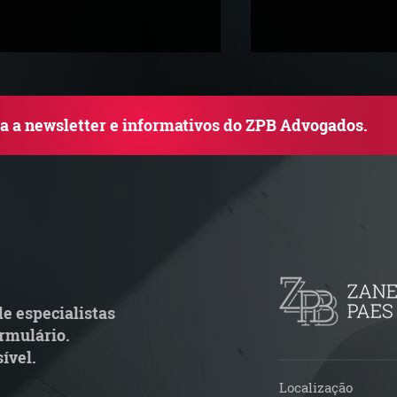
ba a newsletter e informativos do ZPB Advogados.
rupo de Estudos ZPB -
STF libera proce
arco Legal dos Seguros
pejotização e m
de ações trabalh
e especialistas
rmulário.
ível.
Localização