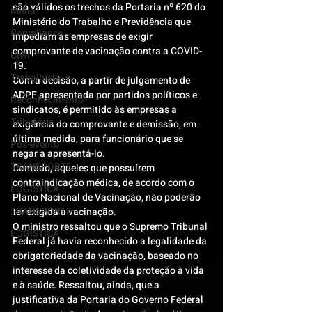
são válidos os trechos da Portaria nº 620 do 
Mídia
Ministério do Trabalho e Previdência que 
Compliance
impediam as empresas de exigir 
comprovante de vacinação contra a COVID-
Civil
19.
Trabalhista
Com a decisão, a partir de julgamento de 
ADPF apresentada por partidos políticos e 
Reconhecimento
sindicatos, é permitido às empresas a 
Tributário
exigência do comprovante e demissão, em 
última medida, para funcionário que se 
Pós-evento
negar a apresentá-lo.
TRANSPORTE
Contudo, aqueles que possuírem 
contraindicação médica, de acordo com o 
LOGISTICA
Plano Nacional de Vacinação, não poderão 
TRANSPORTE
ter exigida a vacinação.
O ministro ressaltou que o Supremo Tribunal 
LOGISTICA
Federal já havia reconhecido a legalidade da 
obrigatoriedade da vacinação, baseado no 
interesse da coletividade da proteção à vida 
e à saúde. Ressaltou, ainda, que a 
justificativa da Portaria do Governo Federal 