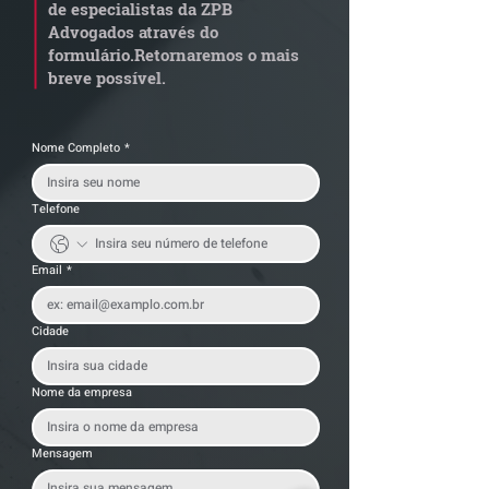
de especialistas da ZPB
alerta para
anterior?
Advogados através do
transportadoras
formulário.
Retornaremos o mais
breve possível.
Nome Completo
*
Telefone
Email
*
Cidade
Nome da empresa
Mensagem