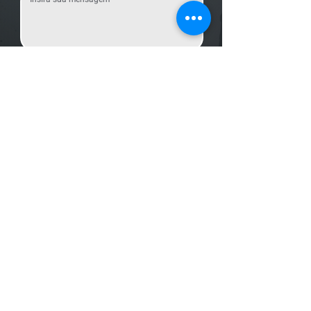
Enviar Mensagem
Localização
R. dos Bandeirantes, 707 - Cambuí
Campinas - SP,
13024-011
Telefones
+55 (19) 3252 6029
/
+55 (19) 99189 8421