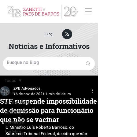
ZPB Advogados - Especialista em Direito Empresarial
Blog
Notícias e Informativos
Post
Todos
ZPB Advogados
Todos
16 de nov. de 2021
1 min de leitura
STF suspende impossibilidade
Institucional
de demissão para funcionário
Informativo
que não se vacinar
Newsletter
O Ministro Luís Roberto Barroso, do 
Notícias
Supremo Tribunal Federal, decidiu que não 