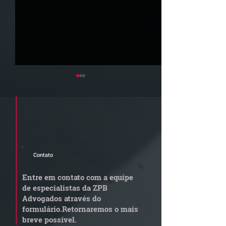
Cadastre seu e-mail e receba a
newsletter e informativos do ZPB
Advogados.
Contato
STJ admite
Quem arremata
aposentadoria especial
em leilão respo
Entre em contato com a equipe
por penosidade e acende
dívida condomi
de especialistas da ZPB
alerta para
anterior?
Advogados através do
transportadoras
formulário.
Retornaremos o mais
breve possível.