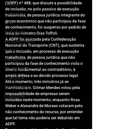
(ADPF) nº 488, que discute a possibilidade 
Mídia
de inclusão, no polo passivo de execução 
Compliance
trabalhista, de pessoa jurídica integrante do 
grupo econômico que não participou da fase 
Civil
de conhecimento, foi suspenso por pedido de 
Trabalhista
vista do ministro Dias Toffoli.
A ADPF foi ajuizada pela Confederação 
Reconhecimento
Nacional do Transporte (CNT), que sustenta 
Tributário
que a inclusão, em processo de execução 
trabalhista, de pessoa jurídica que não 
Pós-evento
participou da fase de conhecimento viola o 
TRANSPORTE
direito fundamental ao contraditório, à 
ampla defesa e ao devido processo legal.
LOGISTICA
Até o momento, três ministros já se 
TRANSPORTE
manifestaram. Gilmar Mendes votou pela 
impossibilidade de empresas serem 
LOGISTICA
incluídas neste momento, enquanto Rosa 
Weber e Alexandre de Moraes votaram pelo 
não conhecimento do recurso, por entender 
que tal tema não poderia ser debatido em 
ADPF.