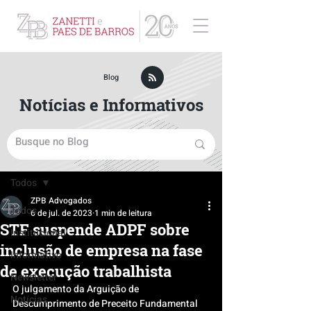
ZPB Advogados - Especialista em Direito Empresarial
Blog
Notícias e Informativos
Post
Todos
ZPB Advogados
Todos
6 de jul. de 2023
1 min de leitura
STF suspende ADPF sobre
Institucional
inclusão de empresa na fase
Informativo
de execução trabalhista
Newsletter
O julgamento da Arguição de 
Notícias
Descumprimento de Preceito Fundamental 