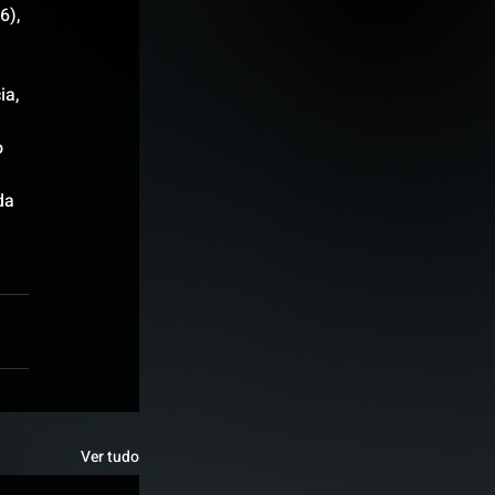
), 
 
a, 
 
 
da 
Ver tudo