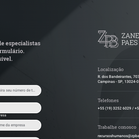
TJ admite aposentadoria
Quem arremata 
special por penosidade e
leilão responde 
cende alerta para
condominial ant
ransportadoras
e especialistas
rmulário.
ível.
Localização
R. dos Bandeirantes, 70
Campinas - SP, 13024-
Telefones
+55 (19) 3252 6029
/
+5
resa
Trabalhe conosco
​recursoshumanos@zpb