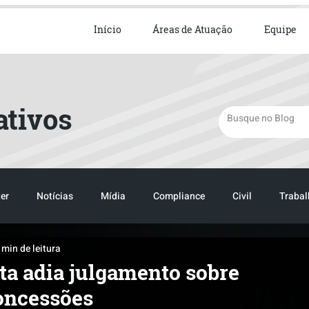
ista em Direito Empresarial
Início
Áreas de Atuação
Equipe
ativos
er
Notícias
Mídia
Compliance
Civil
Trabal
 min de leitura
TRANSPORTE
LOGISTICA
TRANSPORTE
LOGIST
sta adia julgamento sobre
concessões