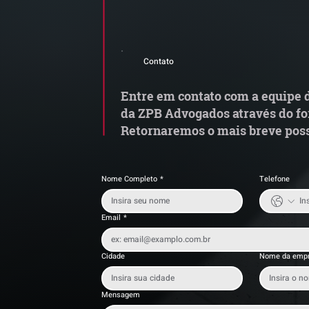
Comunicado Importante |
S
Alerta de Tentativa de
e
Contato
Fraude
a
t
Entre em contato com a equipe d
da ZPB Advogados através do fo
Retornaremos o mais breve poss
Nome Completo
*
Telefone
Email
*
Cidade
Nome da emp
Mensagem