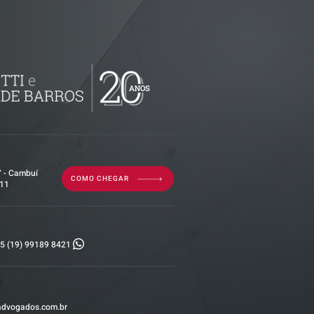
imóvel em
por dívida
erior?
7 - Cambuí
COMO CHEGAR
011
5 (19) 99189 8421
advogados.com.br