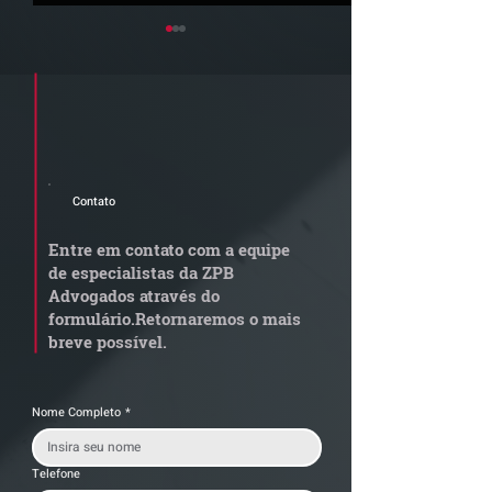
Cadastre seu e-mail e receba a
newsletter e informativos do ZPB
Advogados.
Contato
STJ admite
Quem arremata
aposentadoria especial
em leilão respo
Entre em contato com a equipe
por penosidade e acende
dívida condomi
de especialistas da ZPB
alerta para
anterior?
Advogados através do
transportadoras
formulário.
Retornaremos o mais
breve possível.
Nome Completo
*
Telefone