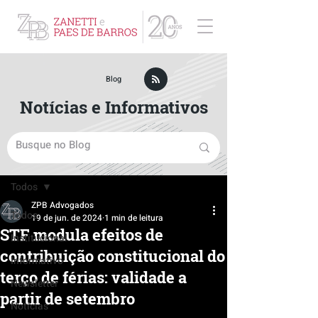
ZPB Advogados - Especialista em Direito Empresarial
Blog
Notícias e Informativos
Post
Todos
ZPB Advogados
Todos
19 de jun. de 2024
1 min de leitura
STF modula efeitos de
Institucional
contribuição constitucional do
Informativo
terço de férias: validade a
Newsletter
partir de setembro
Notícias