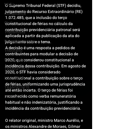
Mídia
O Supremo Tribunal Federal (STF) decidiu, 
julgamento do Recurso Extraordinário (RE) 
Compliance
1.072.485, que a inclusão do terço 
Civil
constitucional de férias no cálculo da 
contribuição previdenciária patronal será 
Trabalhista
aplicada a partir da publicação da ata do 
Reconhecimento
julgamento sobre o tema.
A decisão é uma resposta a pedidos de 
Tributário
contribuintes para modular a decisão de 
Pós-evento
2020, que considerou constitucional a 
incidência dessa contribuição. Em agosto de 
TRANSPORTE
2020, o STF havia considerado 
LOGISTICA
constitucional a contribuição sobre o terço 
de férias, uniformizando uma jurisprudência 
TRANSPORTE
até então incerta. O terço de férias foi 
reconhecido como verba remuneratória 
LOGISTICA
habitual e não indenizatória, justificando a 
incidência da contribuição previdenciária.
O relator original, ministro Marco Aurélio, e 
os ministros Alexandre de Moraes, Gilmar 