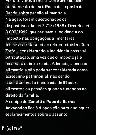
Por oito votos a três, a Corte decidiu pelo 
Mídia
afastamento da incidência de Imposto de 
Renda sobre pensão alimentícia.
Compliance
Na ação, foram questionados os 
Civil
dispositivos da Lei 7.713/1988 e Decreto Lei 
3.000/1999, que preveem a incidência do 
Trabalhista
imposto nas obrigações alimentares.
Reconhecimento
A tese vencedora foi do relator ministro Dias 
Toffoli, considerando a incidência possível 
Tributário
bitributação, uma vez que o imposto já é 
Pós-evento
recolhido sobre a renda. Ademais, a pensão 
alimentícia não pode ser considerada como 
TRANSPORTE
acréscimo patrimonial, não sendo 
LOGISTICA
constitucional a incidência de IR sobre 
alimentos ou pensões quando fundados no 
direito da família.
A equipe do 
Zanetti e Paes de Barros 
Advogados
 fica à disposição para quaisquer 
esclarecimentos sobre o assunto.