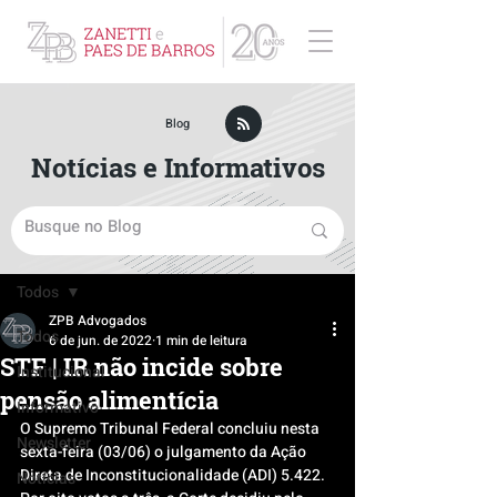
ZPB Advogados - Especialista em Direito Empresarial
Blog
Notícias e Informativos
Post
Todos
ZPB Advogados
Todos
6 de jun. de 2022
1 min de leitura
STF | IR não incide sobre
Institucional
pensão alimentícia
Informativo
O Supremo Tribunal Federal concluiu nesta 
Newsletter
sexta-feira (03/06) o julgamento da Ação 
Direta de Inconstitucionalidade (ADI) 5.422.
Notícias