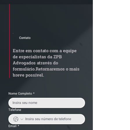
Cadastre seu e-mail e receba a
newsletter e informativos do ZPB
Advogados.
Contato
Quem arremata imóvel
Radar Reforma
em leilão responde por
Tributária - C
Entre em contato com a equipe
dívida condominial
de documentos 
de especialistas da ZPB
anterior?
exige revisão
Advogados através do
operacional pel
formulário.
Retornaremos o mais
empresas
breve possível.
Nome Completo
*
Telefone
Email
*