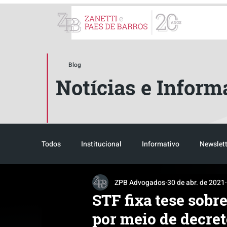
ZPB Advogados - Especial
Blog
Notícias e Inform
Todos
Institucional
Informativo
Newslett
ZPB Advogados
30 de abr. de 2021
Reconhecimento
Tributário
Pós-evento
STF fixa tese sobr
por meio de decre