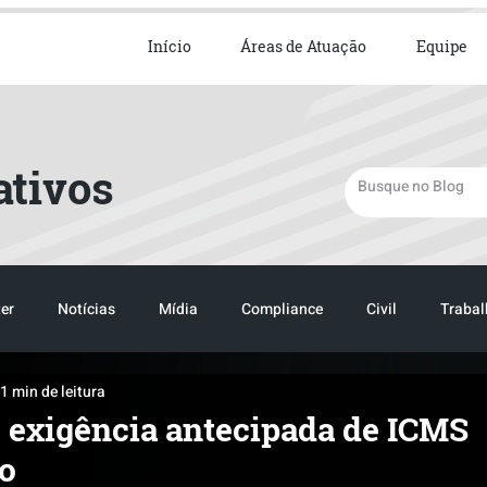
ista em Direito Empresarial
Início
Áreas de Atuação
Equipe
ativos
er
Notícias
Mídia
Compliance
Civil
Trabal
1 min de leitura
TRANSPORTE
LOGISTICA
e exigência antecipada de ICMS
to