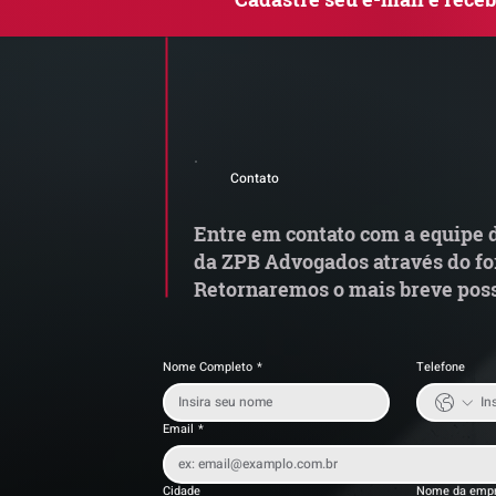
Comunicado Importante |
Q
Alerta de Tentativa de
le
Contato
Fraude
c
Entre em contato com a equipe d
da ZPB Advogados através do fo
Retornaremos o mais breve poss
Nome Completo
*
Telefone
Email
*
Cidade
Nome da emp