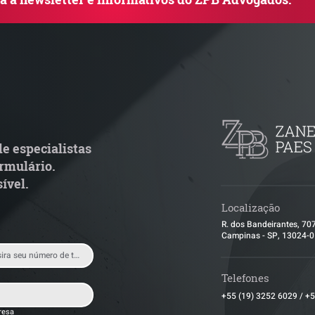
uem arremata imóvel em
Radar Reforma T
ilão responde por dívida
Cronograma de 
ondominial anterior?
fiscais exige rev
operacional pel
e especialistas
rmulário.
ível.
Localização
R. dos Bandeirantes, 70
Campinas - SP, 13024-
Telefones
+55 (19) 3252 6029
/
+5
resa