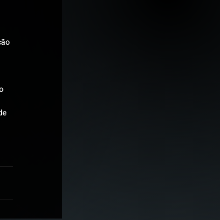
ção 
o 
de 
 
 