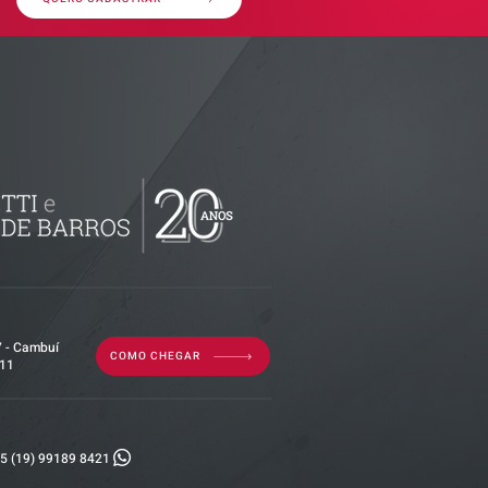
ributária -
documentos
isão
as empresas
7 - Cambuí
COMO CHEGAR
011
5 (19) 99189 8421