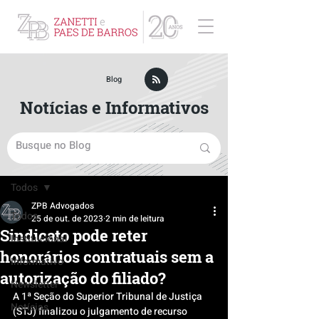
ZPB Advogados - Especialista em Direito Empresarial
Blog
Notícias e Informativos
Post
Todos
ZPB Advogados
Todos
25 de out. de 2023
2 min de leitura
Sindicato pode reter
Institucional
honorários contratuais sem a
Informativo
autorização do filiado?
Newsletter
A 1ª Seção do Superior Tribunal de Justiça 
Notícias
(STJ) finalizou o julgamento de recurso 