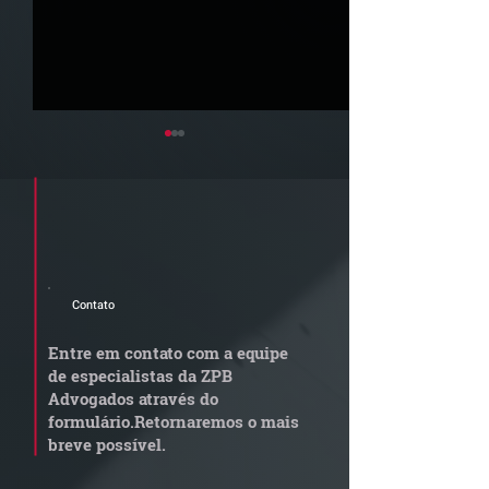
Cadastre seu e-mail e receba a
newsletter e informativos do ZPB
Advogados.
Contato
STJ admite
Quem arremata
aposentadoria especial
em leilão respo
Entre em contato com a equipe
por penosidade e acende
dívida condomi
de especialistas da ZPB
alerta para
anterior?
Advogados através do
transportadoras
formulário.
Retornaremos o mais
breve possível.