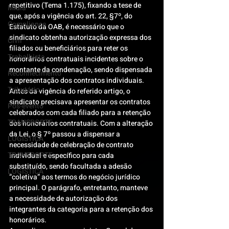
repetitivo (Tema 1.175), fixando a tese de 
Mídia
que, após a vigência do art. 22, §7º, do 
Compliance
Estatuto da OAB, é necessário que o 
sindicato obtenha autorização expressa dos 
Civil
filiados ou beneficiários para reter os 
Trabalhista
honorários contratuais incidentes sobre o 
montante da condenação, sendo dispensada 
Reconhecimento
a apresentação dos contratos individuais.
Tributário
Antes da vigência do referido artigo, o 
sindicato precisava apresentar os contratos 
Pós-evento
celebrados com cada filiado para a retenção 
TRANSPORTE
dos honorários contratuais. Com a alteração 
da Lei, o § 7º passou a dispensar a 
LOGISTICA
necessidade de celebração de contrato 
TRANSPORTE
individual e específico para cada 
substituído, sendo facultada a adesão 
LOGISTICA
“coletiva” aos termos do negócio jurídico 
principal. O parágrafo, entretanto, manteve 
a necessidade de autorização dos 
integrantes da categoria para a retenção dos 
honorários.