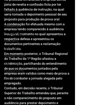
Mídia
pena de revelia e confissão ficta por ter 
faltado à audiência de instrução, na qual 
Compliance
seria tomada o depoimento pessoal de seu 
Civil
preposto para produção de prova oral.
A condenação foi efetuada mesmo com a 
Trabalhista
empresa tendo comparecido à audiência 
Reconhecimento
inaugural, momento no qual apresentou a 
respectiva defesa e apresentou os 
Tributário
documentos pertinentes a reclamação 
Pós-evento
trabalhista.
Em momento posterior, o Tribunal Regional 
TRANSPORTE
do Trabalho da 1ª Região afastou a 
LOGISTICA
condenação, partilhando do entendimento 
de que os documentos juntados pela 
TRANSPORTE
empresa eram validos como meio de prova a 
fim de combater a jornada alegada pelo 
LOGISTICA
empregado.
Contudo, em decisão recente, o Tribunal 
Superior do Trabalho entendeu que, perante 
o não comparecimento do preposto em 
audiência para prestar depoimento e 