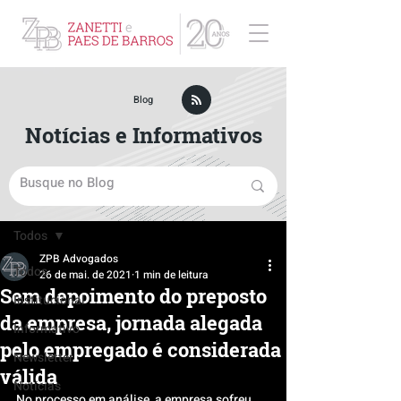
ZPB Advogados - Especialista em Direito Empresarial
Blog
Notícias e Informativos
Post
Todos
ZPB Advogados
Todos
26 de mai. de 2021
1 min de leitura
Sem depoimento do preposto
Institucional
da empresa, jornada alegada
Informativo
pelo empregado é considerada
Newsletter
válida
Notícias
No processo em análise, a empresa sofreu 