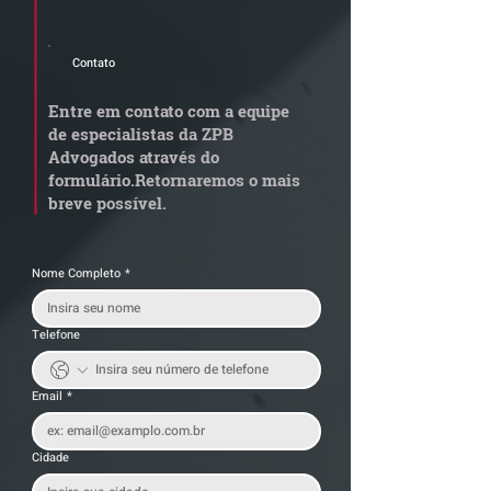
Advogados.
Contato
STJ admite
Quem arremata
aposentadoria especial
em leilão respo
Entre em contato com a equipe
por penosidade e acende
dívida condomi
de especialistas da ZPB
alerta para
anterior?
Advogados através do
transportadoras
formulário.
Retornaremos o mais
breve possível.
Nome Completo
*
Telefone
Email
*
Cidade