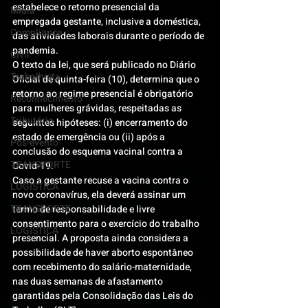
estabelece o retorno presencial da 
Mídia
empregada gestante, inclusive a doméstica, 
Compliance
das atividades laborais durante o período de 
pandemia.
Civil
O texto da lei, que será publicado no Diário 
Trabalhista
Oficial de quinta-feira (10), determina que o 
retorno ao regime presencial é obrigatório 
Reconhecimento
para mulheres grávidas, respeitadas as 
Tributário
seguintes hipóteses: (i) encerramento do 
estado de emergência ou (ii) após a 
Pós-evento
conclusão do esquema vacinal contra a 
TRANSPORTE
Covid-19.
Caso a gestante recuse a vacina contra o 
LOGISTICA
novo coronavírus, ela deverá assinar um 
TRANSPORTE
termo de responsabilidade e livre 
consentimento para o exercício do trabalho 
LOGISTICA
presencial. A proposta ainda considera a 
possibilidade de haver aborto espontâneo 
com recebimento do salário-maternidade, 
nas duas semanas de afastamento 
garantidas pela Consolidação das Leis do 