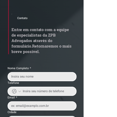
newsletter e informativos do ZPB
Advogados.
Contato
STJ admite
Quem arremata
aposentadoria especial
em leilão respo
Entre em contato com a equipe
por penosidade e acende
dívida condomi
de especialistas da ZPB
alerta para
anterior?
Advogados através do
transportadoras
formulário.
Retornaremos o mais
breve possível.
Nome Completo
*
Telefone
Email
*
Cidade