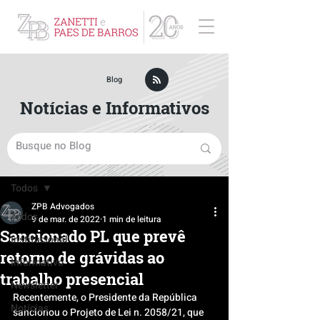
ZPB Advogados - Especialista em Direito Empresarial
Blog
Notícias e Informativos
Post
Todos
ZPB Advogados
Todos
9 de mar. de 2022
1 min de leitura
Sancionado PL que prevê
Institucional
retorno de grávidas ao
Informativo
trabalho presencial
Newsletter
Recentemente, o Presidente da República 
Notícias
sancionou o Projeto de Lei n. 2058/21, que 