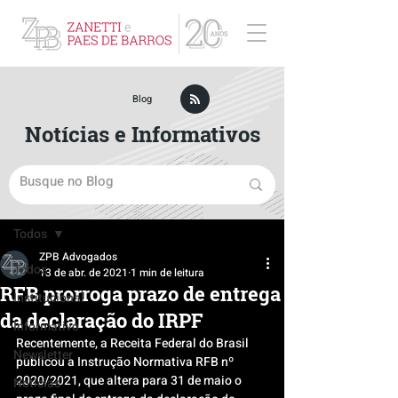
ZPB Advogados - Especialista em Direito Empresarial
Blog
Notícias e Informativos
Post
Todos
ZPB Advogados
Todos
13 de abr. de 2021
1 min de leitura
RFB prorroga prazo de entrega
Institucional
da declaração do IRPF
Informativo
Recentemente, a Receita Federal do Brasil 
Newsletter
publicou a Instrução Normativa RFB nº 
2020/2021, que altera para 31 de maio o 
Notícias