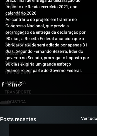
prazo final de entrega da declaração do 
Mídia
Imposto de Renda exercício 2021, ano-
calendário 2020.
Compliance
Ao contrário do projeto em trâmite no 
Civil
Congresso Nacional, que previa a 
prorrogação da entrega da declaração por 
Trabalhista
90 dias, a Receita Federal anunciou que a 
Reconhecimento
obrigatoriedade será adiada por apenas 31 
dias. Segundo Fernando Bezerra, líder do 
Tributário
governo no Senado, prorrogar o Imposto por 
Pós-evento
90 dias exigiria um grande esforço 
financeiro por parte do Governo Federal.
TRANSPORTE
LOGISTICA
TRANSPORTE
LOGISTICA
Posts recentes
Ver tudo