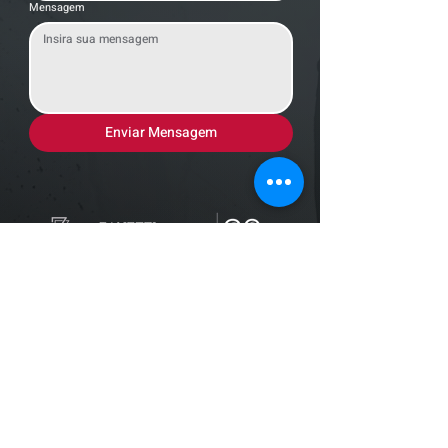
Mensagem
Enviar Mensagem
Localização
R. dos Bandeirantes, 707 - Cambuí
Campinas - SP,
13024-011
Telefones
+55 (19) 3252 6029
/
+55 (19) 99189 8421