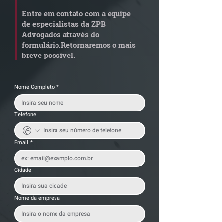
zero de IBS e CBS para
aposentadoria 
Entre em contato com a equipe
pessoas com TEA nível 1
por penosidade
de especialistas da ZPB
alerta para
Advogados através do
transportadora
formulário.
Retornaremos o mais
breve possível.
Nome Completo
*
Telefone
Email
*
Cidade
Nome da empresa