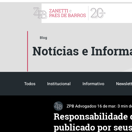
ZPB Advogados - Especial
Blog
Notícias e Inform
Todos
Institucional
Informativo
Newslett
ZPB Advogados
16 de mar.
3 min de
Reconhecimento
Tributário
Pós-evento
Responsabilidade d
publicado por seus