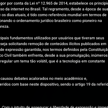
igor por conta da Lei nº 12.965 de 2014, estabelece os princípio
uso da internet no Brasil. Tal regramento, desde a época de sua
 os dias atuais, é tido como referência mundial em termos de 
ionando o ordenamento jurídico brasileiro como pioneiro na 
reza. 
cipais fundamentos utilizados por usuários que tiveram seus 
, seja solicitando remoção de conteúdos ilícitos publicados em 
 de expressão garantida, nos termos definidos pela Constituiçã
rco Civil também enfrenta, desde a sua promulgação, inúmeros
 regular um tema tão volátil, que é a tecnologia em constante 
causou debates acalorados no meio acadêmico e, 
ridos com base neste dispositivo, sendo o artigo 19 da referi
19. Com o intuito de assegurar a liberdade de expressão e impedi