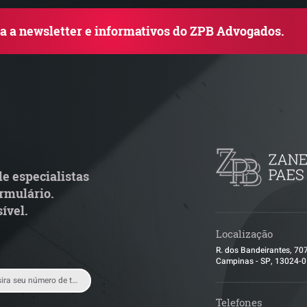
ba a newsletter e informativos do ZPB Advogados.
rupo de Estudos ZPB -
STF libera proce
arco Legal dos Seguros
pejotização e m
de ações trabalh
e especialistas
rmulário.
ível.
Localização
R. dos Bandeirantes, 70
Campinas - SP, 13024-
Telefones