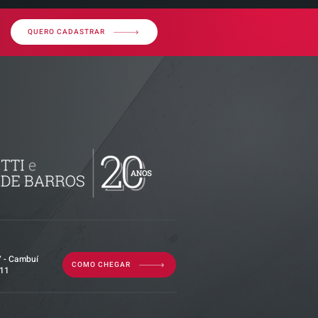
QUERO CADASTRAR
ssos sobre
uda gestão
istas
7 - Cambuí
COMO CHEGAR
011