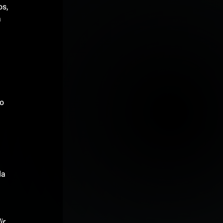
s, 
 
o 
 
da 
r 