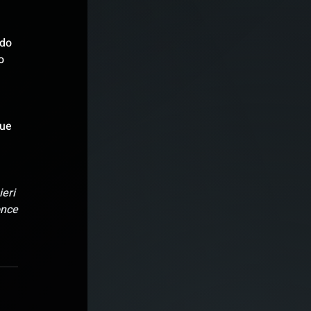
do 
o 
 
ue 
eri 
once