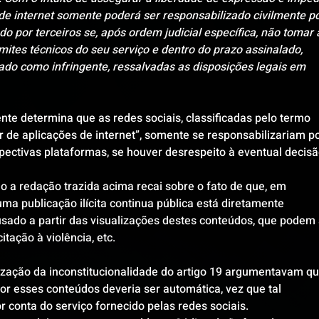
de internet somente poderá ser responsabilizado civilmente po
 por terceiros se, após ordem judicial específica, não tomar 
mites técnicos do seu serviço e dentro do prazo assinalado, 
ado como infringente, ressalvadas as disposições legais em 
nte determina que as redes sociais, classificadas pelo termo 
 de aplicações de internet”, somente se responsabilizariam po
spectivas plataformas, se houver desrespeito à eventual decisã
 a redação trazida acima recai sobre o fato de que, em 
ma publicação ilícita continua pública está diretamente 
sado a partir das visualizações destes conteúdos, que podem 
itação à violência, etc. 
rização da inconstitucionalidade do artigo 19 argumentavam qu
or esses conteúdos deveria ser automática, vez que tal 
r conta do serviço fornecido pelas redes sociais. 