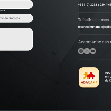
+55 (19) 3252 6029
/
+5
resa
Trabalhe conosco
​recursoshumanos@zpb
Acompanhe nas 
Apoi
em p
de C