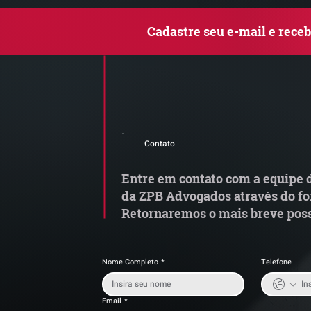
Cadastre seu e-mail e rece
MP do Frete altera regras
G
do transporte rodoviário de
M
Contato
cargas e exige atenção das
transportadoras
Entre em contato com a equipe d
da ZPB Advogados através do fo
Retornaremos o mais breve poss
Nome Completo
*
Telefone
Email
*