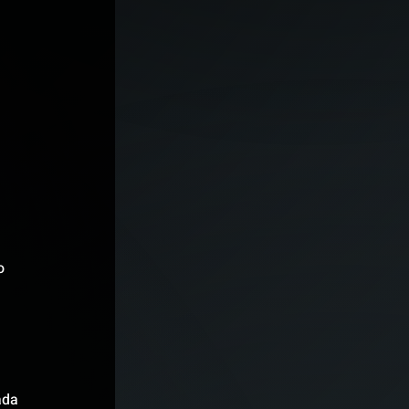
 
o 
ada 