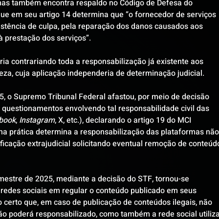
mas também encontra respaldo no Código de Defesa do 
que em seu artigo 14 determina que “o fornecedor de serviços 
stência de culpa, pela reparação dos danos causados aos 
à prestação dos serviços”. 
ria contrariando toda a responsabilização já existente aos 
za, cuja aplicação independeria de determinação judicial. 
5, o Supremo Tribunal Federal afastou, por meio de decisão 
 questionamentos envolvendo tal responsabilidade civil das 
book
, 
Instagram
, X, etc.), declarando o artigo 19 do MCI 
 na prática determina a responsabilização das plataformas não
ificação extrajudicial solicitando eventual remoção de conteúd
mestre de 2025, mediante a decisão do STF, tornou-se 
 redes sociais em regular o conteúdo publicado em seus 
o certo que, em caso de publicação de conteúdos ilegais, não 
ão poderá responsabilizado, como também a rede social utiliz