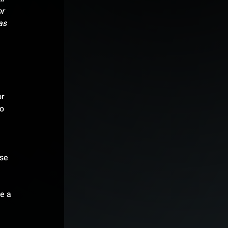
r 
as 
r 
o 
se 
e a 