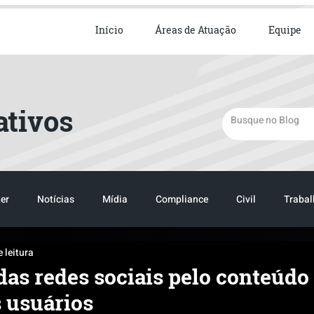
ista em Direito Empresarial
Início
Áreas de Atuação
Equipe
ativos
er
Notícias
Mídia
Compliance
Civil
Trabal
 leitura
TRANSPORTE
LOGISTICA
TRANSPORTE
LOGIST
as redes sociais pelo conteúdo
 usuários